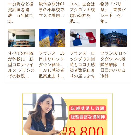
ー分野など投
秋休み明け61
ユへ、国会は
物詩『パリ
資計画を発
県の小学校で
マクロン大統
祭』 軍事パ
表 ５年間で
マスク着用…
領の公約を
レード、今
3…
承…
年…
すべての学校
フランス 15
フランス ロ
フランス ロッ
が休校に 新
日よりロック
ックダウン回
クダウンの段
型コロナウイ
ダウン解除、
避もコロナ感
階的解除、１
ルス フランス
しかし感染者
染者数高止ま
日目のパリは
での状況…
数高止まり…
りの崖っぷち
冷静