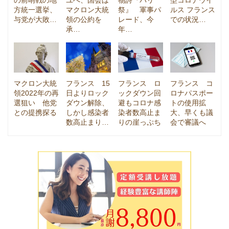
の前哨戦の地
ユへ、国会は
物詩『パリ
型コロナウイ
方統一選挙、
マクロン大統
祭』 軍事パ
ルス フランス
与党が大敗…
領の公約を
レード、今
での状況…
承…
年…
マクロン大統
フランス 15
フランス ロ
フランス コ
領2022年の再
日よりロック
ックダウン回
ロナパスポー
選狙い 他党
ダウン解除、
避もコロナ感
トの使用拡
との提携探る
しかし感染者
染者数高止ま
大、早くも議
数高止まり…
りの崖っぷち
会で審議へ