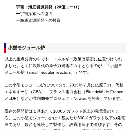
宇宙・海底資源開発（20億ユーロ）
ー宇宙探索への協力
ー海底資源開発への投資
小型モジュール炉
以上の重点分野の中でも、エネルギー政策は最初に位置づけられ
ました。とくに次世代の原子力発電のカギとなるのが、「小型モ
ジュール炉（small modular reactors）」です。
この小型モジュール炉については、2019年７月に仏原子力・代替
エネルギー庁（CEA）、フランス電力会社（Électricité de France
／EDF）などが共同開発プロジェクトNuwardを発表しています。
既存の原発炉は１基あたり1000メガワット以上の発電量のとこ
ろ、この小型モジュール炉は１基あたり300メガワット以下の発電
量であり、数台を連続して製作し、設置場所まで運びます。その