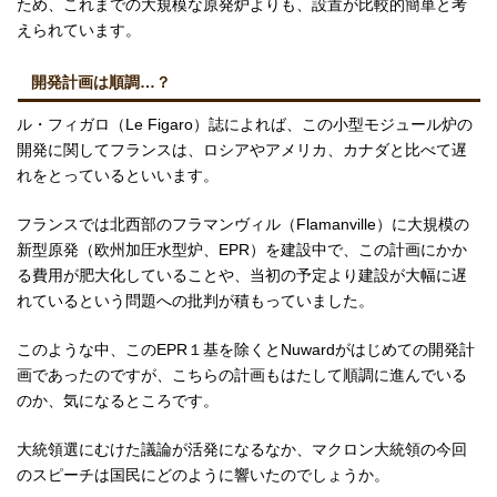
ため、これまでの大規模な原発炉よりも、設置が比較的簡単と考
えられています。
開発計画は順調…？
ル・フィガロ（Le Figaro）誌によれば、この小型モジュール炉の
開発に関してフランスは、ロシアやアメリカ、カナダと比べて遅
れをとっているといいます。
フランスでは北西部のフラマンヴィル（Flamanville）に大規模の
新型原発（欧州加圧水型炉、EPR）を建設中で、この計画にかか
る費用が肥大化していることや、当初の予定より建設が大幅に遅
れているという問題への批判が積もっていました。
このような中、このEPR１基を除くとNuwardがはじめての開発計
画であったのですが、こちらの計画もはたして順調に進んでいる
のか、気になるところです。
大統領選にむけた議論が活発になるなか、マクロン大統領の今回
のスピーチは国民にどのように響いたのでしょうか。