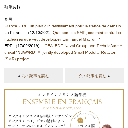
執筆あお
参照
France 2030: un plan d’investissement pour la france de demain
Le Figaro （12/10/2021)
Que sont les SMR, ces mini-centrales
nucléaires que veut développer Emmanuel Macron ?
EDF （17/09/2019)
CEA, EDF, Naval Group and TechnicAtome
unveil “NUWARD”™: jointly developed Small Modular Reactor
(SMR) project
«
前の記事を読む
次の記事を読む
»