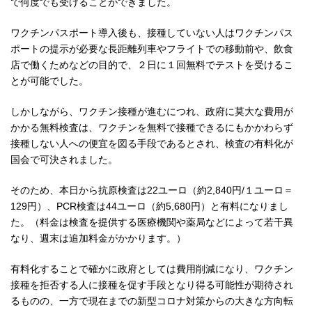
で何度でも受けることができました。
ワクチンパスポート導入後も、接種していない人はワクチンパス
ポートの提示が必要な長距離列車やフライトでの移動前や、飲食
店で働くためなどの目的で、２日に１回無料でテストを受けるこ
とが可能でした。
しかしながら、ワクチン接種が進むにつれ、政府に莫大な費用が
かかる無料検査は、ワクチンを無料で接種できるにもかかわらず
接種しない人への便宜を図る手段であるとされ、検査の有料化が
国会で可決されました。
そのため、本日から抗原検査は22ユーロ（約2,840円/１ユーロ＝
129円）、PCR検査は44ユーロ（約5,680円）と有料になりまし
た。（料金は検査を提供する医療機関や薬局などによって若干異
なり、週末は追加料金がかかります。）
有料化することで確かに政府としては費用削減になり、ワクチン
接種を拒否する人に接種を促す手段となり得る可能性が期待され
るものの、一方で現在までの新型コロナ対策からの大きな方向転