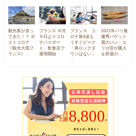
観光客が戻っ
フランス ８月
フランス コ
2021年パリ最
てきた！？ ポ
９日よりコロ
ロナ第4波も
優秀バゲット
ストコロナ
ナパスポー
うすぐピーク
賞のパン、エ
《観光大国フ
ト、飲食店で
「再ロックダ
リゼ宮が購入
ランス》…
運用開始
ウンはない」
を辞退の…
…