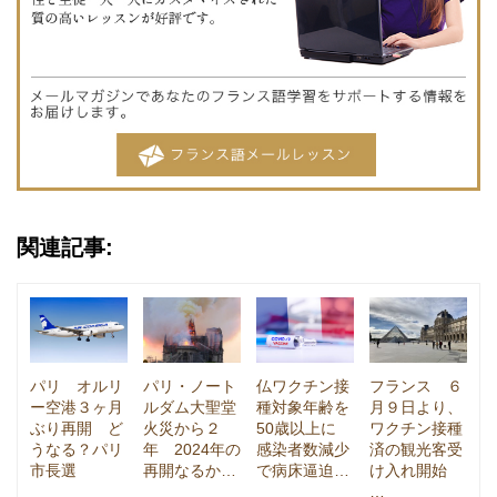
関連記事:
パリ オルリ
パリ・ノート
仏ワクチン接
フランス ６
ー空港３ヶ月
ルダム大聖堂
種対象年齢を
月９日より、
ぶり再開 ど
火災から２
50歳以上に
ワクチン接種
うなる？パリ
年 2024年の
感染者数減少
済の観光客受
市長選
再開なるか…
で病床逼迫…
け入れ開始
…