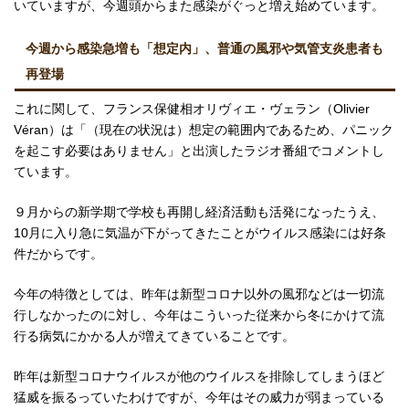
いていますが、今週頭からまた感染がぐっと増え始めています。
今週から感染急増も「想定内」、普通の風邪や気管支炎患者も
再登場
これに関して、フランス保健相オリヴィエ・ヴェラン（Olivier
Véran）は「（現在の状況は）想定の範囲内であるため、パニック
を起こす必要はありません」と出演したラジオ番組でコメントし
ています。
９月からの新学期で学校も再開し経済活動も活発になったうえ、
10月に入り急に気温が下がってきたことがウイルス感染には好条
件だからです。
今年の特徴としては、昨年は新型コロナ以外の風邪などは一切流
行しなかったのに対し、今年はこういった従来から冬にかけて流
行る病気にかかる人が増えてきていることです。
昨年は新型コロナウイルスが他のウイルスを排除してしまうほど
猛威を振るっていたわけですが、今年はその威力が弱まっている