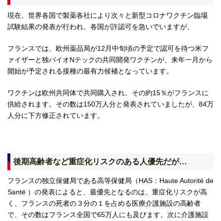
現在、世界各国で製薬各社により次々と新型コロナワクチン臨場
試験結果の発表が行われ、各国が許認可を急いでいますが、
フランスでは、欧州薬品局が12月中旬頃の予定で認可を待つ米フ
ァイザーと独バイオNテックの共同開発ワクチンが、来年一月から
開始が予定される接種の最有力候補となっています。
ワクチンは欧州共同体で共同購入され、その約15％がフランスに
供給されます。その数は150万人分と発表されていましたが、84万
人分に下方修正されています。
後期高齢者など重症化リスクのある人優先だが…
フランスの独立保健局である高等保健局（HAS：Haute Autorité de
Santé ）の発表によると、最優先となるのは、重症化リスクが高
く、フランスの死者の３分の１を占める医療介護施設の高齢者
で、その数はフランス全国で65万人にも及びます。次に介護施設