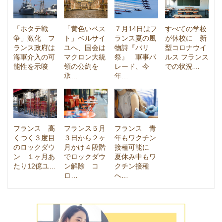
「ホタテ戦
「黄色いベス
７月14日はフ
すべての学校
争」激化 フ
ト」ベルサイ
ランス夏の風
が休校に 新
ランス政府は
ユへ、国会は
物詩『パリ
型コロナウイ
海軍介入の可
マクロン大統
祭』 軍事パ
ルス フランス
能性を示唆
領の公約を
レード、今
での状況…
承…
年…
フランス 高
フランス５月
フランス 青
くつく３度目
３日から２ヶ
年もワクチン
のロックダウ
月かけ４段階
接種可能に
ン １ヶ月あ
でロックダウ
夏休み中もワ
たり12億ユ…
ン解除 コ
クチン接種
ロ…
へ…