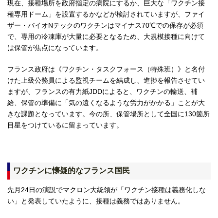
現在、接種場所を政府指定の病院にするか、巨大な「ワクチン接
種専用ドーム」を設置するかなどが検討されていますが、ファイ
ザー・バイオNテックのワクチンはマイナス70℃での保存が必須
で、専用の冷凍庫が大量に必要となるため、大規模接種に向けて
は保管が焦点になっています。
フランス政府は《ワクチン・タスクフォース（特殊班）》と名付
けた上級公務員による監視チームを結成し、進捗を報告させてい
ますが、フランスの有力紙JDDによると、ワクチンの輸送、補
給、保管の準備に「気の遠くなるような労力がかかる」ことが大
きな課題となっています。今の所、保管場所として全国に130箇所
目星をつけているに留まっています。
ワクチンに懐疑的なフランス国民
先月24日の演説でマクロン大統領が「ワクチン接種は義務化しな
い」と発表していたように、接種は義務ではありません。