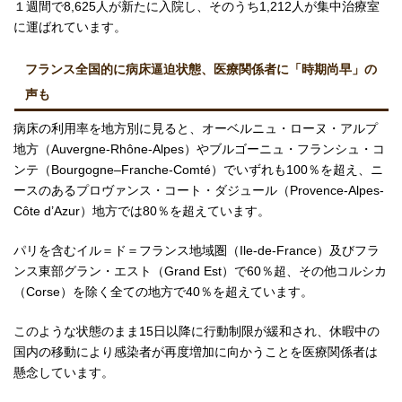
１週間で8,625人が新たに入院し、そのうち1,212人が集中治療室
に運ばれています。
フランス全国的に病床逼迫状態、医療関係者に「時期尚早」の
声も
病床の利用率を地方別に見ると、オーベルニュ・ローヌ・アルプ
地方（Auvergne-Rhône-Alpes）やブルゴーニュ・フランシュ・コ
ンテ（Bourgogne–Franche-Comté）でいずれも100％を超え、ニ
ースのあるプロヴァンス・コート・ダジュール（Provence-Alpes-
Côte d’Azur）地方では80％を超えています。
パリを含むイル＝ド＝フランス地域圏（Ile-de-France）及びフラ
ンス東部グラン・エスト（Grand Est）で60％超、その他コルシカ
（Corse）を除く全ての地方で40％を超えています。
このような状態のまま15日以降に行動制限が緩和され、休暇中の
国内の移動により感染者が再度増加に向かうことを医療関係者は
懸念しています。