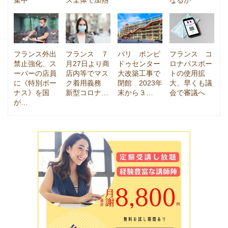
集中
ス全体で加熱
なるか
フランス外出
フランス ７
パリ ポンピ
フランス コ
禁止強化、ス
月27日より商
ドゥセンター
ロナパスポー
ーパーの店員
店内等でマス
大改築工事で
トの使用拡
に《特別ボー
ク着用義務
閉館 2023年
大、早くも議
ナス》を国
新型コロナ…
末から３…
会で審議へ
が…