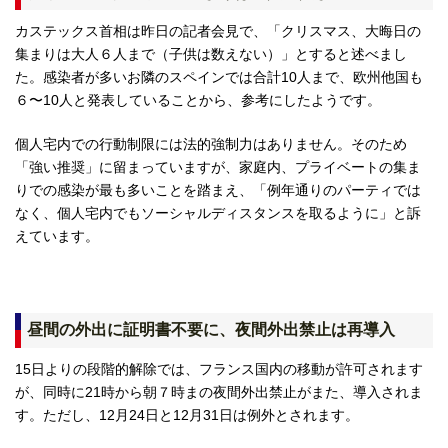
カステックス首相は昨日の記者会見で、「クリスマス、大晦日の
集まりは大人６人まで（子供は数えない）」とすると述べまし
た。感染者が多いお隣のスペインでは合計10人まで、欧州他国も
６〜10人と発表していることから、参考にしたようです。
個人宅内での行動制限には法的強制力はありません。そのため
「強い推奨」に留まっていますが、家庭内、プライベートの集ま
りでの感染が最も多いことを踏まえ、「例年通りのパーティでは
なく、個人宅内でもソーシャルディスタンスを取るように」と訴
えています。
昼間の外出に証明書不要に、夜間外出禁止は再導入
15日よりの段階的解除では、フランス国内の移動が許可されます
が、同時に21時から朝７時まの夜間外出禁止がまた、導入されま
す。ただし、12月24日と12月31日は例外とされます。