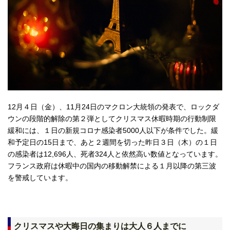
12月４日（金）、11月24日のマクロン大統領の発表で、ロックダ
ウンの段階的解除の第２弾としてクリスマス休暇時期の行動制限
緩和には、１日の新規コロナ感染者5000人以下が条件でした。緩
和予定日の15日まで、あと２週間を切った昨日３日（木）の１日
の感染者は12,696人、死者324人と依然高い数値となっています。
フランス政府は休暇中の国内の移動解禁による１月以降の第三波
を警戒しています。
クリスマスや大晦日の集まりは大人６人までに