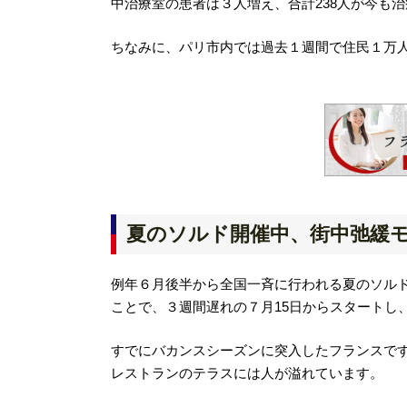
中治療室の患者は３人増え、合計238人が今も
ちなみに、パリ市内では過去１週間で住民１万人
夏のソルド開催中、街中弛緩
例年６月後半から全国一斉に行われる夏のソル
ことで、３週間遅れの７月15日からスタートし
すでにバカンスシーズンに突入したフランスで
レストランのテラスには人が溢れています。