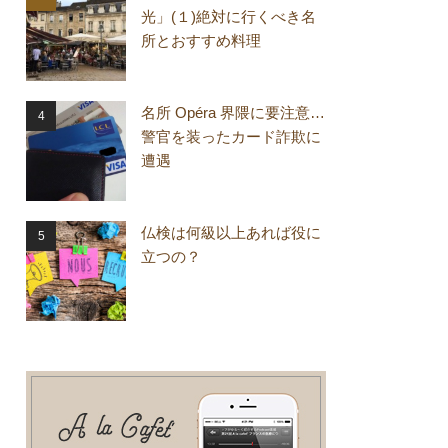
光」(１)絶対に行くべき名
所とおすすめ料理
名所 Opéra 界隈に要注意…
警官を装ったカード詐欺に
遭遇
仏検は何級以上あれば役に
立つの？