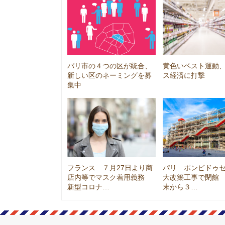
パリ市の４つの区が統合、
黄色いベスト運動
新しい区のネーミングを募
ス経済に打撃
集中
フランス ７月27日より商
パリ ポンピドゥ
店内等でマスク着用義務
大改築工事で閉館 2
新型コロナ…
末から３…