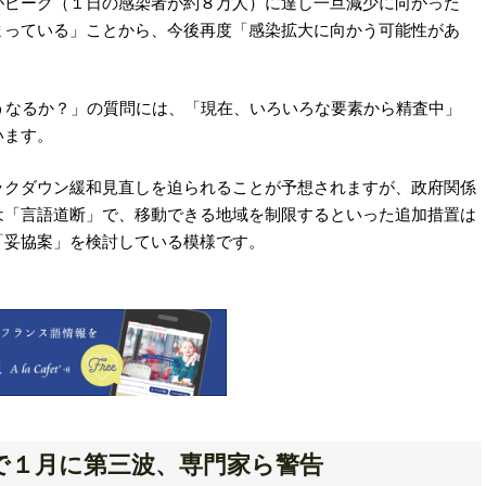
がピーク（１日の感染者が約８万人）に達し一旦減少に向かった
まっている」ことから、今後再度「感染拡大に向かう可能性があ
うなるか？」の質問には、「現在、いろいろな要素から精査中」
います。
ックダウン緩和見直しを迫られることが予想されますが、政府関係
は「言語道断」で、移動できる地域を制限するといった追加措置は
「妥協案」を検討している模様です。
で１月に第三波、専門家ら警告