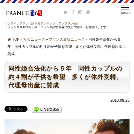
オンラインフランス語学校アンサンブルアンフランセ
が
「フランス最新情報」や「フランス語学習者に役立つ情報」をお届けします。
TOP
»
社会ニュース
»
フランス最新ニュース
» 同性婚合法化から５
年 同性カップルの約４割が子供を希望 多くが体外受精、代理母出産に
賛成
同性婚合法化から５年 同性カップルの
約４割が子供を希望 多くが体外受精、
代理母出産に賛成
2018.09.25