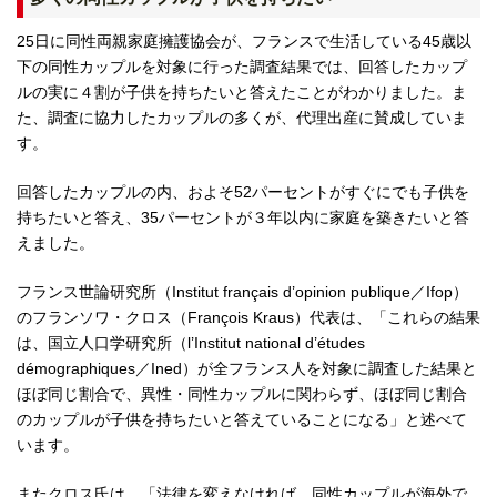
25日に同性両親家庭擁護協会が、フランスで生活している45歳以
下の同性カップルを対象に行った調査結果では、回答したカップ
ルの実に４割が子供を持ちたいと答えたことがわかりました。ま
た、調査に協力したカップルの多くが、代理出産に賛成していま
す。
回答したカップルの内、およそ52パーセントがすぐにでも子供を
持ちたいと答え、35パーセントが３年以内に家庭を築きたいと答
えました。
フランス世論研究所（Institut français d’opinion publique／Ifop）
のフランソワ・クロス（François Kraus）代表は、「これらの結果
は、国立人口学研究所（l’Institut national d’études
démographiques／Ined）が全フランス人を対象に調査した結果と
ほぼ同じ割合で、異性・同性カップルに関わらず、ほぼ同じ割合
のカップルが子供を持ちたいと答えていることになる」と述べて
います。
またクロス氏は、「法律を変えなければ、同性カップルが海外で