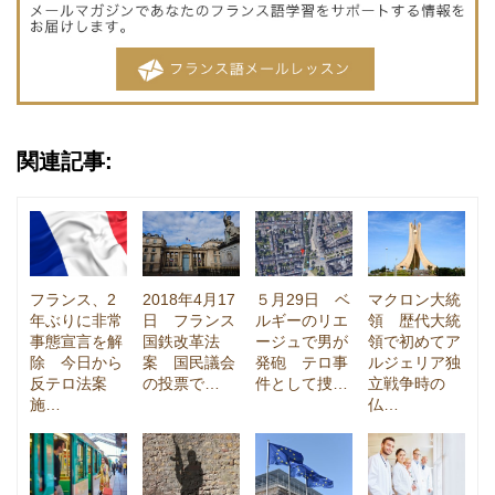
関連記事:
フランス、2
2018年4月17
５月29日 ベ
マクロン大統
年ぶりに非常
日 フランス
ルギーのリエ
領 歴代大統
事態宣言を解
国鉄改革法
ージュで男が
領で初めてア
除 今日から
案 国民議会
発砲 テロ事
ルジェリア独
反テロ法案
の投票で…
件として捜…
立戦争時の
施…
仏…