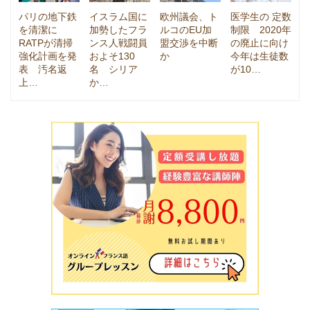
パリの地下鉄
イスラム国に
欧州議会、ト
医学生の 定数
を清潔に
加勢したフラ
ルコのEU加
制限 2020年
RATPが清掃
ンス人戦闘員
盟交渉を中断
の廃止に向け
強化計画を発
およそ130
か
今年は生徒数
表 汚名返
名 シリア
が10…
上…
か…