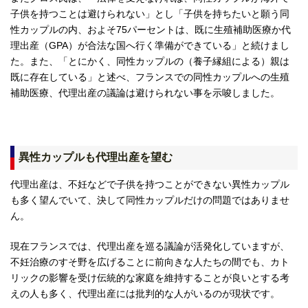
子供を持つことは避けられない」とし「子供を持ちたいと願う同
性カップルの内、およそ75パーセントは、既に生殖補助医療か代
理出産（GPA）が合法な国へ行く準備ができている」と続けまし
た。また、「とにかく、同性カップルの（養子縁組による）親は
既に存在している」と述べ、フランスでの同性カップルへの生殖
補助医療、代理出産の議論は避けられない事を示唆しました。
異性カップルも代理出産を望む
代理出産は、不妊などで子供を持つことができない異性カップル
も多く望んでいて、決して同性カップルだけの問題ではありませ
ん。
現在フランスでは、代理出産を巡る議論が活発化していますが、
不妊治療のすそ野を広げることに前向きな人たちの間でも、カト
リックの影響を受け伝統的な家庭を維持することが良いとする考
えの人も多く、代理出産には批判的な人がいるのが現状です。