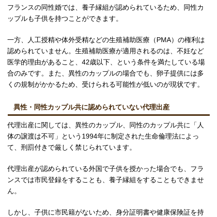
フランスの同性婚では、養子縁組が認められているため、同性カ
ップルも子供を持つことができます。
一方、人工授精や体外受精などの生殖補助医療（PMA）の権利は
認められていません。生殖補助医療が適用されるのは、不妊など
医学的理由があること、42歳以下、という条件を満たしている場
合のみです。また、異性のカップルの場合でも、卵子提供には多
くの規制がかかるため、受けられる可能性が低いのが現状です。
異性・同性カップル共に認められていない代理出産
代理出産に関しては、異性のカップル、同性のカップル共に「人
体の譲渡は不可」という1994年に制定された生命倫理法によっ
て、刑罰付きで厳しく禁じられています。
代理出産が認められている外国で子供を授かった場合でも、フラ
ンスでは市民登録をすることも、養子縁組をすることもできませ
ん。
しかし、子供に市民籍がないため、身分証明書や健康保険証を持