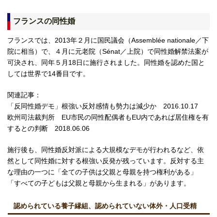
フランスの同性婚
フランスでは、2013年２月に国民議会（Assemblée nationale／下
院に相当）で、４月に元老院（Sénat／上院）で同性婚解禁法案が
可決され、同年５月18日に施行されました。同性婚を認めた国と
しては世界で14番目です。
関連記事：
「反同性婚デモ」根強い反対感情も勢力は減少か 2016.10.17
欧州司法裁判所 EU市民の同性配偶者もEU内であれば居住権を有
するとの判断 2018.06.06
施行後も、同性婚反対派による大規模なデモが行われるなど、依
然として同性婚に対する根強い反発が残っています。反対する主
な理由の一つに「全ての子供は父親と母親を持つ権利がある」
「すべての子どもは父親と母親から生まれる」があります。
認められている養子縁組、認められていない体外・人口受精