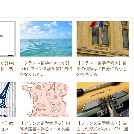
け(4)
フランス留学のきっかけ
【フランス留学準備１】留
挫折！初
（5）フランス語学習に自信
学の種類は？自分に合うも
をなくした…
のを考える
備４】教
【フランス留学準備６】指
【フランス留学準備７】決
ロセス
導承諾書を得るメールの書
まった形式がない！CV（履