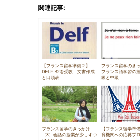
関連記事:
【フランス留学準備２】
フランス留学のきっか
DELF B2を受験！文書作成
フランス語学習の
と口頭表…
級と中級…
フランス留学のきっかけ
【フランス留学準
（3）会話の授業が少しずつ
育機関への応募プ