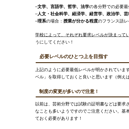
–
文学、言語学、哲学、法学
の各分野での必要最
–
人文・社会科学、経済学、経営学、政治学、芸
–
理系
の場合：
授業が分かる程度
のフランス語レ
学校によって、それぞれ要求レベルが決まって
うにしてください！
必要レベルのひとつ上を目指す
上記のように必要最低レベルが明かされていま
ベル」を取得しておくと良いと思います（例えば
制度の変更が多いので注意！
以前は、芸術分野では試験の証明書などは要求さ
なことも多いようですのでご注意ください。基
ておく必要があります！