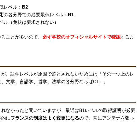
低レベル：
B2
術
の各分野での必要最低レベル：
B1
ベル（免状は要求されない）
いる
ことが多いので、
必ず学校のオフィシャルサイトで確認
するよ
すが、語学レベルが原因で落とされないためには「その一つ上のレ
、文学、言語学、哲学、法学の各分野ならばC1）。
れなかったと聞いていますが、最近はB1レベルの取得証明が必要
本的に
フランスの制度はよく変更になる
ので、常にアンテナを張っ