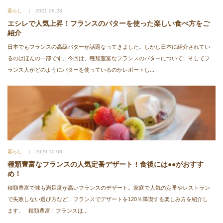
暮らし
2021.06.28.
エシレで人気上昇！フランスのバターを使った楽しい食べ方をご
紹介
日本でもフランスの高級バターが話題なってきました。しかし日本に紹介されてい
るのはほんの一部です。今回は、種類豊富なフランスのバターについて、そしてフ
ランス人がどのようにバターを使っているのかレポートし...
暮らし
2020.10.08.
種類豊富なフランスの人気定番デザート！食後には●●がおすす
め！
種類豊富で味も満足度が高いフランスのデザート。家庭で人気の定番やレストラン
で失敗しない選び方など、フランスでデザートを120％満喫する楽しみ方を紹介し
ます。 種類豊富！フランスは...