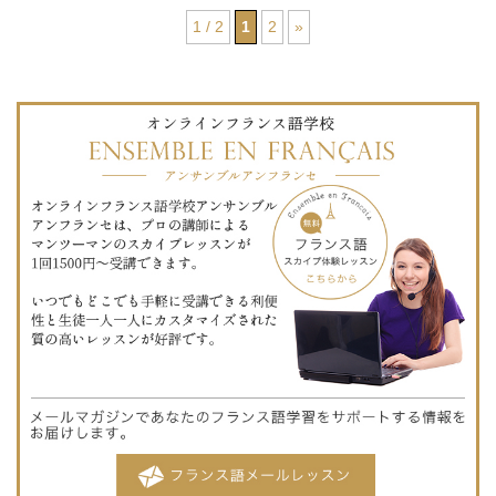
1 / 2
1
2
»