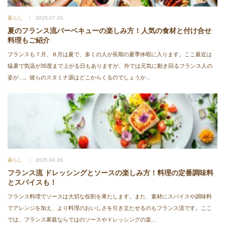
暮らし
2025.07.24.
夏のフランス流バーベキューの楽しみ方！人気の食材と付け合せ
料理もご紹介
フランスも７月、８月は夏で、多くの人が長期の夏季休暇に入ります。ここ最近は
猛暑で気温が35度まで上がる日もありますが、外では元気に動き回るフランス人の
姿が…。彼らのスタミナ源はどこからくるのでしょうか...
暮らし
2025.04.28.
フランス流 ドレッシングとソースの楽しみ方！料理の定番調味料
とスパイスも！
フランス料理でソースは大切な役割を果たします。また、素材にスパイスや調味料
でアレンジを加え、より料理のおいしさを引き立たせるのもフランス流です。ここ
では、フランス家庭ならではのソースやドレッシングの楽...