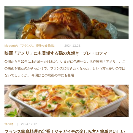
Megumiの「フランス、優雅な食物誌」
2024.12.23.
映画「アメリ」にも登場する鶏の丸焼き ”プレ・ロティ”
公開から早20年以上が経ったけれど、いまだに色褪せない名作映画「アメリ」。こ
の映画を観たのがきっかけで、フランスに行きたくなった、という方も多いのでは
ないでしょうか。 今回はこの映画の中にも登場...
食べ物
2024.12.12.
フランス家庭料理の定番！ジャガイモの楽しみ方と簡単おいしい