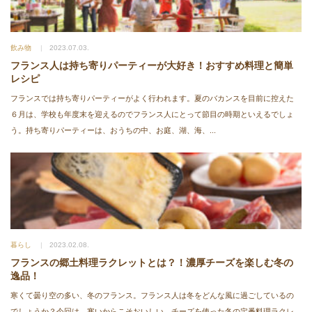
飲み物
2023.07.03.
フランス人は持ち寄りパーティーが大好き！おすすめ料理と簡単
レシピ
フランスでは持ち寄りパーティーがよく行われます。夏のバカンスを目前に控えた
６月は、学校も年度末を迎えるのでフランス人にとって節目の時期といえるでしょ
う。持ち寄りパーティーは、おうちの中、お庭、湖、海、...
暮らし
2023.02.08.
フランスの郷土料理ラクレットとは？！濃厚チーズを楽しむ冬の
逸品！
寒くて曇り空の多い、冬のフランス。フランス人は冬をどんな風に過ごしているの
でしょうか？今回は、寒いからこそおいしい、チーズを使った冬の定番料理ラクレ