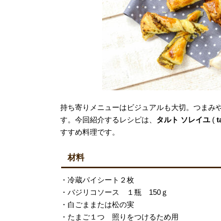
持ち寄りメニューはビジュアルも大切。つまみ
す。今回紹介するレシピは、
タルト ソレイユ
(
t
すすめ料理です。
材料
・冷蔵パイシート２枚
・バジリコソース １瓶 150ｇ
・白ごままたは松の実
・たまご１つ 照りをつけるため用