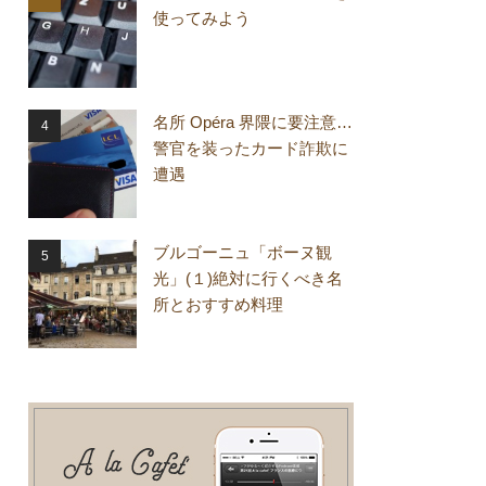
使ってみよう
名所 Opéra 界隈に要注意…
警官を装ったカード詐欺に
遭遇
ブルゴーニュ「ボーヌ観
光」(１)絶対に行くべき名
所とおすすめ料理