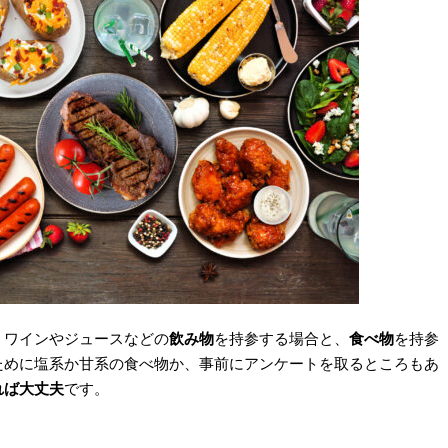
。ワインやジュースなどの
飲み物
を持参する場合と、
食べ物
を持参
ために塩系か甘系の食べ物か、事前にアンケートを取るところもあ
れば大丈夫
です。