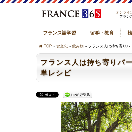
オンライ
「フラン
フランス語学習
留学・教育
TOP
»
食文化
»
飲み物
» フランス人は持ち寄り
フランス人は持ち寄りパ
単レシピ