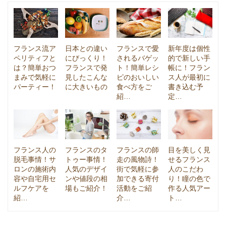
フランス流ア
日本との違い
フランスで愛
新年度は個性
ペリティフと
にびっくり！
されるバゲッ
的で新しい手
は？簡単おつ
フランスで発
ト！簡単レシ
帳に！フラン
まみで気軽に
見したこんな
ピのおいしい
ス人が最初に
パーティー！
に大きいもの
食べ方をご
書き込む予
紹…
定…
フランス人の
フランスのタ
フランスの師
目を美しく見
脱毛事情！サ
トゥー事情！
走の風物詩！
せるフランス
ロンの施術内
人気のデザイ
街で気軽に参
人のこだわ
容や自宅用セ
ンや値段の相
加できる寄付
り！瞳の色で
ルフケアを
場もご紹介！
活動をご紹
作る人気アー
紹…
介…
ト…