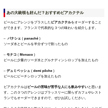
あの大統領も好んだ？おすすめビアカクテル
ビールにアレンジをプラスした
ビアカクテル
をオーダーすること
ができます。フランスで代表的な３つの味わいを紹介します。
–
パナシェ
(
panaché
)
ソーダ水とビールを半分ずつで割ったもの
–
モナコ
(
Monaco
)
ビールに少量のソーダ水とグルナディンシロップを加えたもの
–
デュミペッシュ
(
demi pêche
)
ビールにピーチシロップを加えたもの
ビアカクテルは
ビールの苦味が苦手な人にも飲みやすい
と思いま
す。この３つのアレンジはブラッスリーに限らずカフェやレスト
ランでもオーダーできますので、ぜひお試しください。