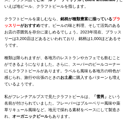
いえば地ビール、クラフトビールを指します。
クラフトビールを楽しむなら、
銘柄が種類豊富に揃っている
ブラ
ッスリー
がおすすめ
です。ビールの味と料理、そして活気のある
お店の雰囲気を存分に楽しめるでしょう。2023年現在、ブラッス
リーは3,200店ほどあるといわれており、銘柄は1,000ほどあるそ
うです。
種類は限られますが、各地方のレストランやカフェでも飲むこと
ができるようになりました。さらに、スーパーのビールコーナー
にもクラフトビールがあります。ラベルも風味も各地方の特色が
感じられ、旅行や出張のときの
お土産
に購入するパターンも増え
ているようです。
私がフレンチアルプスで見たクラフトビールは、
「雪男」
という
名前が付けられていました。フレーバーはブルーベリー風味や薬
草リキュール風味など。地元で採れる素材をベースにして製造さ
れ、
オーガニックビール
もあります。