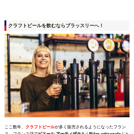
クラフトビールを飲むならブラッスリーへ！
ここ数年、
クラフトビール
が多く販売されるようになったフラン
ス。フランス語で
ビエール アーティザナル
(
Bière artisanale
) と