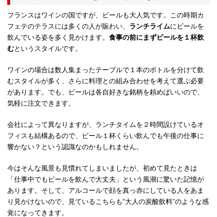
フランスはワインの国ですが、ビールも大人気です。この時期カ
フェテのテラスには多くの人が賑わい、
ランチライム
にビールを
飲んでいる姿を多く見かけます。
食事の前にまずビールを１杯飲
む
というスタイルです。
ワインの場合は数人集まったテーブルで１本のボトルを分けて飲
むスタイルが多く、さらに料理との組み合わせを考えて選ぶ必要
があります。でも、ビールは各自好きな銘柄を頼めばいいので、
気軽に注文できます。
会社によって異なりますが、ランチタイムを２時間設けているオ
フィスも結構あるので、ビール１杯くらい飲んでも午後の仕事に
響かない？という認識なのかもしれません。
今はそんな風景も見慣れてしまいましたが、初めて見たときは
「仕事中でもビールを飲んで大丈夫」という風潮に驚いた記憶が
あります。そして、アルコールで顔を真っ赤にしている人をあま
り見かけないので、見ているこちらも”大人の炭酸飲料”のような感
覚になってきます。