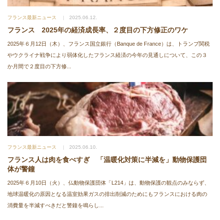
フランス最新ニュース
2025.06.12.
フランス 2025年の経済成長率、２度目の下方修正のワケ
2025年６月12日（木）、フランス国立銀行（Banque de France）は、トランプ関税
やウクライナ戦争により弱体化したフランス経済の今年の見通しについて、この３
か月間で２度目の下方修...
フランス最新ニュース
2025.06.10.
フランス人は肉を食べすぎ 「温暖化対策に半減を」動物保護団
体が警鐘
2025年６月10日（火）、仏動物保護団体「L214」は、動物保護の観点のみならず、
地球温暖化の原因となる温室効果ガスの排出削減のためにもフランスにおける肉の
消費量を半減すべきだと警鐘を鳴らし...