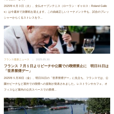
2025年６月３日（火）、全仏オープンテニス（ローラン・ギャロス：Roland Gallo
s）は今週末で決勝戦を迎えます。この由緒正しいトーナメント中も、試合のプレッ
シャーからくるストレスをラ...
フランス最新ニュース
2025.05.30.
フランス ７月１日よりビーチや公園での喫煙禁止に 明日31日は
「世界禁煙デー」
2025年５月30日（金）、明日31日の「世界禁煙デー」に先立ち、フランスでは、公
園やビーチなど屋外での喫煙への規制が発表されました。レストランやカフェ、オ
フィスなど屋内の公共スペースでの禁煙...