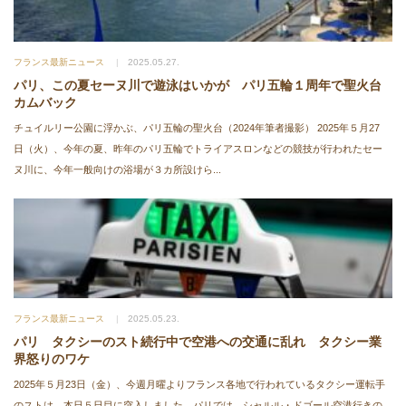
フランス最新ニュース
2025.05.27.
パリ、この夏セーヌ川で遊泳はいかが パリ五輪１周年で聖火台
カムバック
チュイルリー公園に浮かぶ、パリ五輪の聖火台（2024年筆者撮影） 2025年５月27
日（火）、今年の夏、昨年のパリ五輪でトライアスロンなどの競技が行われたセー
ヌ川に、今年一般向けの浴場が３カ所設けら...
フランス最新ニュース
2025.05.23.
パリ タクシーのスト続行中で空港への交通に乱れ タクシー業
界怒りのワケ
2025年５月23日（金）、今週月曜よりフランス各地で行われているタクシー運転手
のストは、本日５日目に突入しました。パリでは、シャルル・ドゴール空港行きの