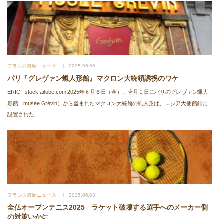
フランス最新ニュース
2025.06.06.
パリ『グレヴァン蝋人形館』マクロン大統領誘拐のワケ
ERIC - stock.adobe.com 2025年６月６日（金）、今月１日にパリのグレヴァン蝋人
形館（musée Grévin）から盗まれたマクロン大統領の蝋人形は、ロシア大使館前に
設置された...
フランス最新ニュース
2025.06.03.
全仏オープンテニス2025 ラケット破壊する選手へのメーカー側
の対策いかに