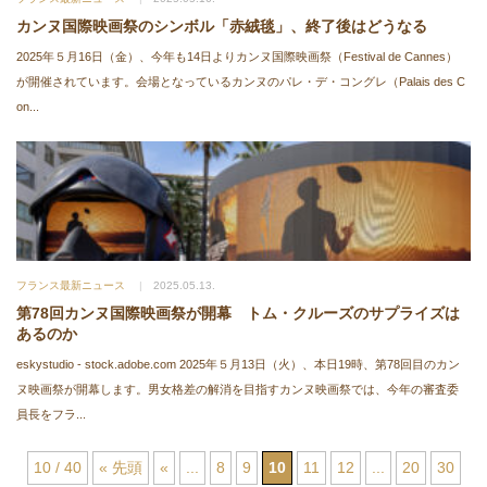
カンヌ国際映画祭のシンボル「赤絨毯」、終了後はどうなる
2025年５月16日（金）、今年も14日よりカンヌ国際映画祭（Festival de Cannes）
が開催されています。会場となっているカンヌのパレ・デ・コングレ（Palais des C
on...
フランス最新ニュース
2025.05.13.
第78回カンヌ国際映画祭が開幕 トム・クルーズのサプライズは
あるのか
eskystudio - stock.adobe.com 2025年５月13日（火）、本日19時、第78回目のカン
ヌ映画祭が開幕します。男女格差の解消を目指すカンヌ映画祭では、今年の審査委
員長をフラ...
10 / 40
« 先頭
«
...
8
9
10
11
12
...
20
30