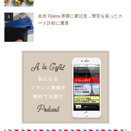
名所 Opéra 界隈に要注意…警官を装ったカ
ード詐欺に遭遇