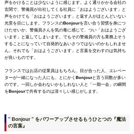
声をかけることは少ないように感じます。よく通りかかる会社の
玄関で、警備員が出社してくる社員に「おはようございます」と
声をかけても「おはようございます」と返す人がほとんどいない
光景を目にします。フランスの
Bonjour
を言い合う習慣を身につ
けたせいか、警備員さんを気の毒に感じて、つい「おはようござ
います」と返してしまいます。でもその警備員の方も業務上そう
することになっていて自発的なあいさつではないのかもしれませ
ん。それでも「おはようございます」と言葉を交わすのは気持ち
が良いものです。
フランスではお店の従業員はもちろん、目が合った人、エレベー
ターが一緒になった人にも、とにかく
Bonjour
と言う回数が多い
のです。一回しか会わないかもしれない人と「一期一会」の瞬間
を
Bonjour
で共有するのは清々しい感じがします。
” Bonjour ” をパワーアップさせるもうひとつの『魔法
の言葉』