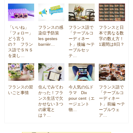
「いいね」
フランスの感
フランス語で
フランスと日
「フォロー」
染症予防策
「テーブルコ
本で異なる数
どう言う
les gestes
ーディネー
字の数え方！
の？ フラン
barrièr…
ト」後編 〜テ
1週間は8日？
ス語でＳＮＳ
ーブルセッ
を楽し…
テ…
フランスの習
住んでみてわ
今人気の仏ド
フランス語で
いごと事情
かった！フラ
ラマ Dix
「テーブルコ
ンス生活で欠
pour cent（エ
ーディネー
かせない３つ
ージェント
ト」前編 〜テ
の家電と
物…
ーブルウェ
は？…
ア…