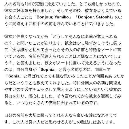
人の名前も1回で完璧に覚えていました。とても嬉しかったので、
彼女に好印象を持ちました。そしてその後、彼女をよく見ている
と会う人ごとに「
Bonjour, Yumiko
」 「
Bonjour, Satoshi
」のよ
うに間違えずに相手の名前を呼んでいることに気づきました。
彼女と仲良くなってから「どうしてそんなに名前が覚えられる
の？」と聞いたことがあります。彼女は少し恥ずかしそうに笑っ
て「実は誰かと初めて会ったらその人の名前と特徴をノートに書
いているの。名前を間違えられることほど嫌なことはないでしょ
う？」と答えました。彼女がノートに書いて覚えるようになった
のは、自分自身が「
Sophia
」と言う名前なのに、間違って
「
Sonia
」と呼ばれてとても嫌な思いをしたことが何回もあったか
らだということも教えてくれました。特に外国人の名前は間違え
やすいので必ずチェックして覚えるようにしているという彼女の
努力を知り、感心しました。そう言われてから彼女を観察してみ
ると、いつもたくさんの友達に囲まれているのです。
自分の名前を大切に扱ってくれる人なら良い友達になれそうで
す。この人は良い人だと思わせる力がこの魔法にはあります。