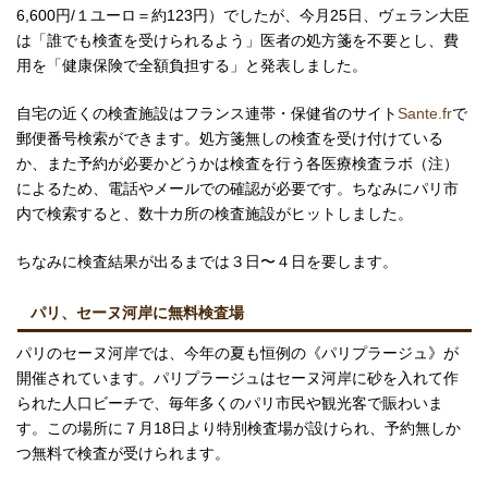
6,600円/１ユーロ＝約123円）でしたが、今月25日、ヴェラン大臣
は「誰でも検査を受けられるよう」医者の処方箋を不要とし、費
用を「健康保険で全額負担する」と発表しました。
自宅の近くの検査施設はフランス連帯・保健省のサイト
Sante.fr
で
郵便番号検索ができます。処方箋無しの検査を受け付けている
か、また予約が必要かどうかは検査を行う各医療検査ラボ（注）
によるため、電話やメールでの確認が必要です。ちなみにパリ市
内で検索すると、数十カ所の検査施設がヒットしました。
ちなみに検査結果が出るまでは３日〜４日を要します。
パリ、セーヌ河岸に無料検査場
パリのセーヌ河岸では、今年の夏も恒例の《パリプラージュ》が
開催されています。パリプラージュはセーヌ河岸に砂を入れて作
られた人口ビーチで、毎年多くのパリ市民や観光客で賑わいま
す。この場所に７月18日より特別検査場が設けられ、予約無しか
つ無料で検査が受けられます。