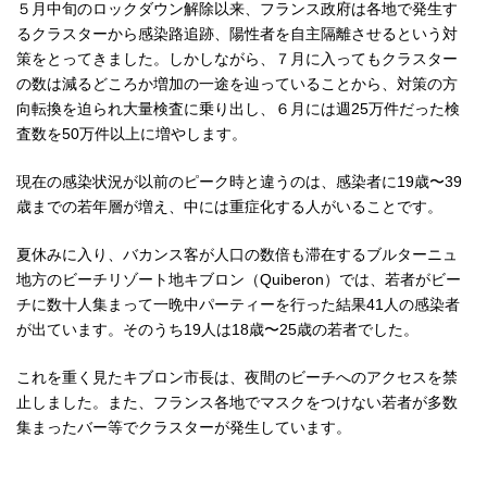
５月中旬のロックダウン解除以来、フランス政府は各地で発生す
るクラスターから感染路追跡、陽性者を自主隔離させるという対
策をとってきました。しかしながら、７月に入ってもクラスター
の数は減るどころか増加の一途を辿っていることから、対策の方
向転換を迫られ大量検査に乗り出し、６月には週25万件だった検
査数を50万件以上に増やします。
現在の感染状況が以前のピーク時と違うのは、感染者に19歳〜39
歳までの若年層が増え、中には重症化する人がいることです。
夏休みに入り、バカンス客が人口の数倍も滞在するブルターニュ
地方のビーチリゾート地キブロン（Quiberon）では、若者がビー
チに数十人集まって一晩中パーティーを行った結果41人の感染者
が出ています。そのうち19人は18歳〜25歳の若者でした。
これを重く見たキブロン市長は、夜間のビーチへのアクセスを禁
止しました。また、フランス各地でマスクをつけない若者が多数
集まったバー等でクラスターが発生しています。