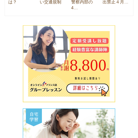
は？
い交通規制
警察内部の
出禁止４月…
4…