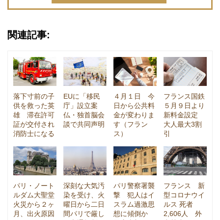
関連記事:
落下寸前の子
EUに「移民
４月１日 今
フランス国鉄
供を救った英
庁」設立案
日から公共料
５月９日より
雄 滞在許可
仏・独首脳会
金が変わりま
新料金設定
証が交付され
談で共同声明
す（フラン
大人最大3割
消防士になる
ス）
引
パリ・ノート
深刻な大気汚
パリ警察署襲
フランス 新
ルダム大聖堂
染を受け、火
撃 犯人はイ
型コロナウイ
火災から２ヶ
曜日から二日
スラム過激思
ルス 死者
月、出火原因
間パリで厳し
想に傾倒か
2,606人 外