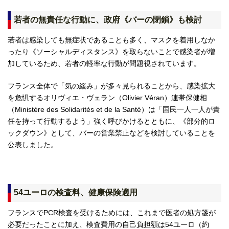
若者の無責任な行動に、政府《バーの閉鎖》も検討
若者は感染しても無症状であることも多く、マスクを着用しなか
ったり《ソーシャルディスタンス》を取らないことで感染者が増
加しているため、若者の軽率な行動が問題視されています。
フランス全体で「気の緩み」が多々見られることから、感染拡大
を危惧するオリヴィエ・ヴェラン（Olivier Véran）連帯保健相
（
Ministère des Solidarités et de la Santé）
は「国民一人一人が責
任を持って行動するよう」強く呼びかけるとともに、《部分的ロ
ックダウン》として、バーの営業禁止などを検討していることを
公表しました。
54ユーロの検査料、健康保険適用
フランスでPCR検査を受けるためには、これまで医者の処方箋が
必要だったことに加え、検査費用の自己負担額は54ユーロ（約