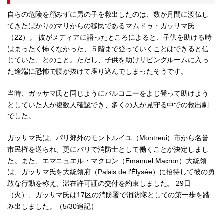
自らの危険を顧みずに男の子を救出したのは、数か月間に渡仏し
てきたばかりのマリからの移民であるマムドゥ・ガッサマ氏
（22）。 彼がメディアに語ったところによると、子供を助ける時
はまったく怖くなかった、５階まで登っていくことはできると信
じていた、とのこと。ただし、子供を助けリビングルームに入っ
た途端に恐怖で腰が抜けて座り込んでしまったそうです。
当時、ガッサマ氏と同じようにバルコニーをよじ登って助けよう
としていた人が複数人確認でき、多くの人が見守る中での救出劇
でした。
ガッサマ氏は、パリ郊外のモントルイユ（Montreui）市から名誉
市民権を送られ、更にパリで消防士として働くことが決定しまし
た。また、エマニュエル・マクロン（Emanuel Macron）大統領
は、ガッサマ氏を大統領府（Palais de l’Élysée）に招待して彼の勇
敢な行動を称え、滞在許可証の交付を約束しました。 29日
（火）、ガッサマ氏は17区の消防署で消防隊としての第一歩を踏
み出しました。（5/30追記）