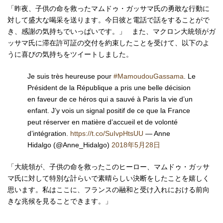
「昨夜、子供の命を救ったマムドゥ・ガッサマ氏の勇敢な行動に
対して盛大な喝采を送ります。今日彼と電話で話をすることがで
き、感謝の気持ちでいっぱいです。」 また、マクロン大統領がガ
ッサマ氏に滞在許可証の交付を約束したことを受けて、以下のよ
うに喜びの気持ちをツイートしました。
Je suis très heureuse pour
#MamoudouGassama
. Le
Président de la République a pris une belle décision
en faveur de ce héros qui a sauvé à Paris la vie d’un
enfant. J’y vois un signal positif de ce que la France
peut réserver en matière d’accueil et de volonté
d’intégration.
https://t.co/SuIvpHtsUU
— Anne
Hidalgo (@Anne_Hidalgo)
2018年5月28日
「大統領が、子供の命を救ったこのヒーロー、マムドゥ・ガッサ
マ氏に対して特別な計らいで素晴らしい決断をしたことを嬉しく
思います。私はここに、フランスの融和と受け入れにおける前向
きな兆候を見ることできます。」