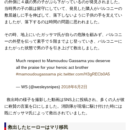
の外側に４歳の男の子がぶら下がっているのが発見されました。
当時男の子の親は留守にしていて、発見した隣人がバルコニーの
敷居越しに手を伸ばして、落下しないように子供の手を支えてい
ましたが、落下するのは時間の問題に思われました。
その時、地上にいたガッサマ氏が自らの危険を顧みず、バルコニ
ーの外壁を伝って素手で５階までよじ登っていき、バルコニーに
またがった状態で男の子を引き上げて救出しました。
Much respect to Mamoudou Gassama you deserve
all the praise for your heroic act brother
#mamoudougassama
pic.twitter.com/H3gRECb0A5
— WS (@wesleysnipes)
2018年6月2日
救出時の様子を撮影した動画はSNS上に投稿され、多くの人が彼
に称賛の言葉を口にしました。消防隊が現場に駆け付けた時には
既にガッサマ氏によって救出されていました。
救出したヒーローはマリ移民