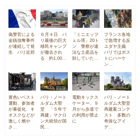
偽警官による
６月４日 パ
「ミニエッフ
フランス各地
金銭強奪事件
リ最後の巨大
ェル塔」20ト
で急増する反
が連続して発
移民キャンプ
ン 警察が違
ユダヤ主義
生 パリ近郊
が撤去され
法な土産品を
パリではポス
る 約1,00…
卸していた…
トにハーケ
ン…
黄色いベスト
パリ・ノート
電動キックス
パリ・ノート
運動、参加者
ルダム大聖
ケーター、９
ルダム大聖堂
が暴徒化 キ
堂 「５年で
月から歩道で
再建案コンテ
オスクなどが
再建」マクロ
の利用が禁止
スト 多数の
激しく燃や
ン大統領が国
に
奇抜なアイ
さ…
民…
デ…