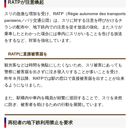
RATPが注意喚起
スリの急激な増加を受け、RATP（Régie autonome des transports
parisiens／パリ交通公団）は、スリに対する注意を呼びかけるチ
ラシの配布や、地下鉄内での注意を促す放送の強化、またスリが
乗車したとわかった場合には車内にスリがいることを告げる放送
をするなど、対策を強化しています。
RATPに直接被害届を
観光客などは時間を無駄にしたくないため、スリ被害にあっても
警察に被害届を出さずに泣き寝入りすることが多いことを受け、
昨年８月以降、RATPでは駅の窓口で直接被害届を出すことが出来
るようになりました。
また、駅構内や車内を職員が頻繁に巡回することで、スリを未然
に防ぎ、被害者を助けるための行動を展開しています。
再犯者の地下鉄利用禁止を要求