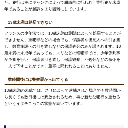
た。犯行は主にギャングによって組織的に行われ、実行犯が未成
年であることが起訴をより困難にしています。
13歳未満は処罰できない
フランスの少年法では、13歳未満は刑法によって処罰することが
できません。重犯罪などの場合でも、保護者や後見人への引き渡
し、教育施設への引き渡しなどの保護処分のみが課されます。18
歳未満の未成年であっても、スリなどの軽犯罪では、少年係判事
が予審を行い、保護者引き渡し、保護観察、不処分などの命令を
一人で下すことができ、重罪に問われることはありません。
数時間後には警察署から出てくる
13歳未満の未成年は、スリによって逮捕された場合でも数時間か
ら長くても数日後には釈放されるため、再び新たな犯行を重ねる
というイタチごっこの状態が続いています。