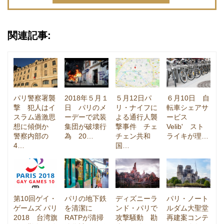
関連記事:
パリ警察署襲
2018年５月１
５月12日パ
６月10日 自
撃 犯人はイ
日 パリのメ
リ・ナイフに
転車シェアサ
スラム過激思
ーデーで武装
よる通行人襲
ービス
想に傾倒か
集団が破壊行
撃事件 チェ
Velib' スト
警察内部の
為 20…
チェン共和
ライキが理…
4…
国…
第10回ゲイ・
パリの地下鉄
ディズニーラ
パリ・ノート
ゲームズ パリ
を清潔に
ンド・パリで
ルダム大聖堂
2018 台湾旗
RATPが清掃
攻撃騒動 勘
再建案コンテ