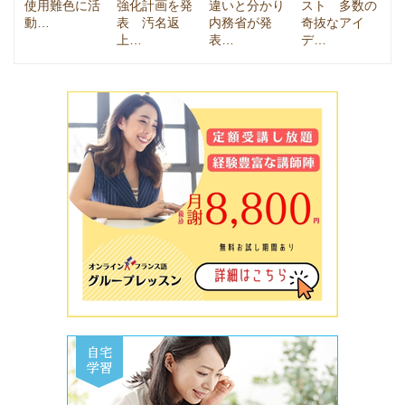
使用難色に活
強化計画を発
違いと分かり
スト 多数の
動…
表 汚名返
内務省が発
奇抜なアイ
上…
表…
デ…