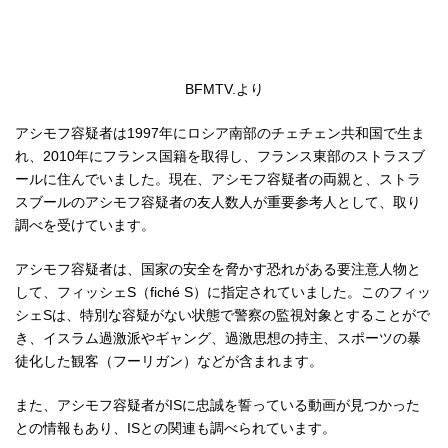
BFMTV.より
アシモフ容疑者は1997年にロシア南部のチェチェン共和国で生ま
れ、2010年にフランス国籍を取得し、フランス東部のストラスブ
ールに住んでいました。現在、アシモフ容疑者の両親と、ストラ
スブールのアシモフ容疑者の友人数人が重要参考人として、取り
調べを受けています。
アシモフ容疑者は、国家の安全を脅かす恐れがある要注意人物と
して、フィッシェS（fiché S）に指定されていました。このフィッ
シェSは、特別な容疑がない状態で警察の監視対象とすることがで
き、イスラム過激派やギャング、過激思想の持主、スポーツの暴
徒化した観客（フーリガン）などが含まれます。
また、アシモフ容疑者がISに忠誠を誓っている動画が見つかった
との情報もあり、ISとの関連も調べられています。