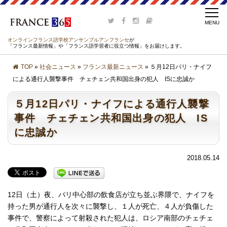
オンラインフランス語学校アンサンブルアンフランセ
が
「フランス最新情報」や「フランス語学習者に役立つ情報」をお届けします。
TOP
»
社会ニュース
»
フランス最新ニュース
» ５月12日パリ・ナイフ
による通行人襲撃事件 チェチェン共和国出身の犯人 ISに忠誠か
５月12日パリ・ナイフによる通行人襲撃
事件 チェチェン共和国出身の犯人 IS
に忠誠か
2018.05.14
12日（土）夜、パリ中心部の飲食店が立ち並ぶ界隈で、ナイフを
持った男が通行人を次々に襲撃し、１人が死亡、４人が負傷した
事件で、警察によって射殺された犯人は、ロシア南部のチェチェ