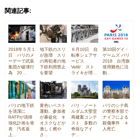
関連記事:
2018年５月１
地下鉄のスリ
６月10日 自
第10回ゲイ・
日 パリのメ
が急増 スリ
転車シェアサ
ゲームズ パリ
ーデーで武装
の再犯者の地
ービス
2018 台湾旗
集団が破壊行
下鉄利用禁止
Velib' スト
使用難色に活
為 20…
を要望
ライキが理…
動…
パリの地下鉄
黄色いベスト
パリ・ノート
パリのシテ島
を清潔に
運動、参加者
ルダム大聖堂
の警察本部で
RATPが清掃
が暴徒化 キ
再建案コンテ
ナイフによる
強化計画を発
オスクなどが
スト 多数の
殺傷事件 ４
表 汚名返
激しく燃や
奇抜なアイ
人死亡
上…
さ…
デ…