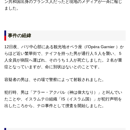
ン共和国出身のフランス人だったと現地のメディアが一斉に報じ
ました。
事件の経緯
12日夜、パリ中心部にある観光地オペラ座（l’Opéra Garnier ）か
らほど近い繁華街で、ナイフを持った男が通行人５人を襲い、５
人全員が病院へ運ばれ、そのうち１人が死亡しました。２名が重
症となっていますが、命に別状はないとのことです。
容疑者の男は、その場で警察によって射殺されました。
犯行時、男は「アラー・アクバル（神は偉大なり）」と叫んでい
たことや、イスラムテロ組織「IS（イスラム国）」が犯行声明を
出したころから、テロ事件として捜査を開始しました。