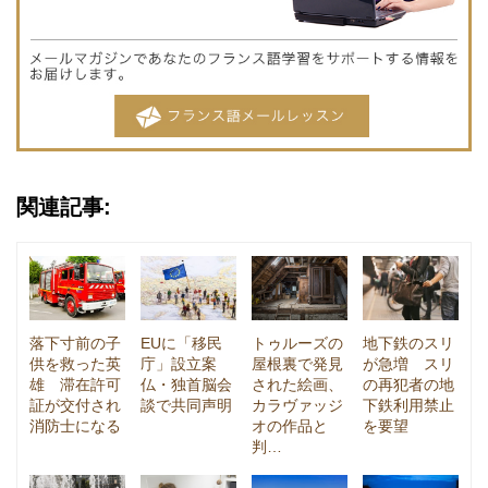
関連記事:
落下寸前の子
EUに「移民
トゥルーズの
地下鉄のスリ
供を救った英
庁」設立案
屋根裏で発見
が急増 スリ
雄 滞在許可
仏・独首脳会
された絵画、
の再犯者の地
証が交付され
談で共同声明
カラヴァッジ
下鉄利用禁止
消防士になる
オの作品と
を要望
判…