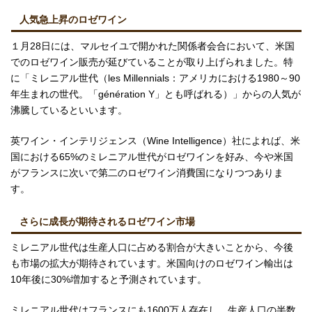
人気急上昇のロゼワイン
１月28日には、マルセイユで開かれた関係者会合において、米国
でのロゼワイン販売が延びていることが取り上げられました。特
に「ミレニアル世代（les Millennials：アメリカにおける1980～90
年生まれの世代。「génération Y」とも呼ばれる）」からの人気が
沸騰しているといいます。
英ワイン・インテリジェンス（Wine Intelligence）社によれば、米
国における65%のミレニアル世代がロゼワインを好み、今や米国
がフランスに次いで第二のロゼワイン消費国になりつつありま
す。
さらに成長が期待されるロゼワイン市場
ミレニアル世代は生産人口に占める割合が大きいことから、今後
も市場の拡大が期待されています。米国向けのロゼワイン輸出は
10年後に30%増加すると予測されています。
ミレニアル世代はフランスにも1600万人存在し、生産人口の半数