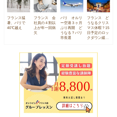
フランス猛
フランス 会
パリ オルリ
フランス ど
暑、パリで
社員の４割以
ー空港３ヶ月
うなるクリス
40℃越え
上が年一回病
ぶり再開 ど
マス休暇？15
欠
うなる？パリ
日予定のロッ
市長選
クダウン緩…