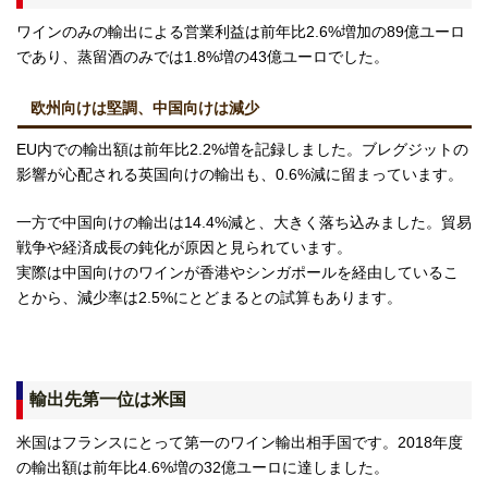
ワインのみの輸出による営業利益は前年比2.6%増加の89億ユーロ
であり、蒸留酒のみでは1.8%増の43億ユーロでした。
欧州向けは堅調、中国向けは減少
EU内での輸出額は前年比2.2%増を記録しました。ブレグジットの
影響が心配される英国向けの輸出も、0.6%減に留まっています。
一方で中国向けの輸出は14.4%減と、大きく落ち込みました。貿易
戦争や経済成長の鈍化が原因と見られています。
実際は中国向けのワインが香港やシンガポールを経由しているこ
とから、減少率は2.5%にとどまるとの試算もあります。
輸出先第一位は米国
米国はフランスにとって第一のワイン輸出相手国です。2018年度
の輸出額は前年比4.6%増の32億ユーロに達しました。