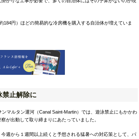
大掛かりな工事が必要で、多くの自治体にはその予算がないのが現
ロ＝約184円）ほどの簡易的な冷房機を購入する自治体が増えていま
泳禁止解除に
ルタン運河（Canal Saint-Martin）では、遊泳禁止にもかかわ
警察が出動して取り締まりにあたっていました。
、今週から１週間以上続くと予想される猛暑への対応策として、パ