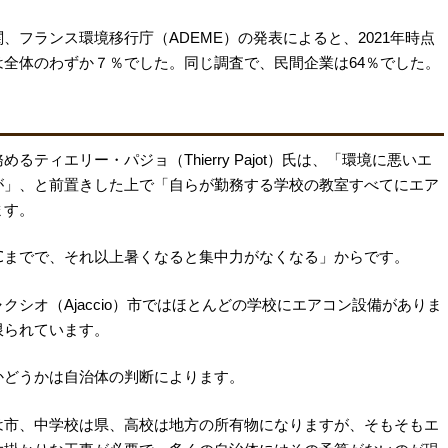
フランス環境移行庁（ADEME）の発表によると、2021年時点
全体のわずか７％でした。同じ調査で、民間企業は64％でした。
ティエリー・パジョ（Thierry Pajot）氏は、「環境に悪いエ
が」、と前置きした上で「自らが勤務する学校の教室すべてにエア
ます。
℃までで、それ以上暑くなると集中力がなくなる」からです。
シオ（Ajaccio）市ではほとんどの学校にエアコン設備がありま
限られています。
かどうかは自治体の判断によります。
は市、中学校は県、高校は地方の所有物になりますが、そもそもエ