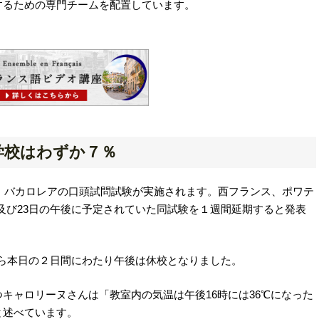
するための専門チームを配置しています。
学校はわずか７％
、来週、バカロレアの口頭試問試験が実施されます。西フランス、ポワテ
22日及び23日の午後に予定されていた同試験を１週間延期すると発表
から本日の２日間にわたり午後は休校となりました。
キャロリーヌさんは「教室内の気温は午後16時には36℃になった
と述べています。