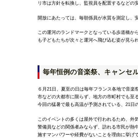
リ市は方針を転換し、監視員を配置するなどの
開放にあたっては、毎朝係員が水質を測定し、
この運河のランドマークとなっている歩道橋か
も子どもたちが次々と運河へ飛び込む姿が見ら
毎年恒例の音楽祭、キャンセ
６月21日、夏至の日は毎年フランス各地で音楽
市などの大都市に限らず、地方の市町村でも至
今回の猛暑で最も高温が予測されている、21日
このイベントの多くは屋外で行われるため、外気
警備員などの関係者みならず、訪れる市民が熱
施すマンパワーや経費がないことを理由に挙げ