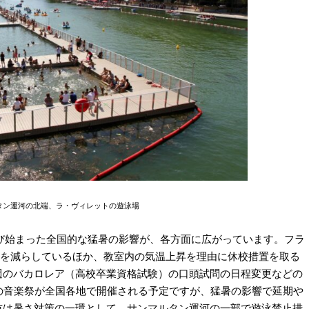
タン運河の北端、ラ・ヴィレットの遊泳場
で再び始まった全国的な猛暑の影響が、各方面に広がっています。フラ
数を減らしているほか、教室内の気温上昇を理由に休校措置を取る
週のバカロレア（高校卒業資格試験）の口頭試問の日程変更などの
の音楽祭が全国各地で開催される予定ですが、猛暑の影響で延期や
市は暑さ対策の一環として、サンマルタン運河の一部で遊泳禁止措