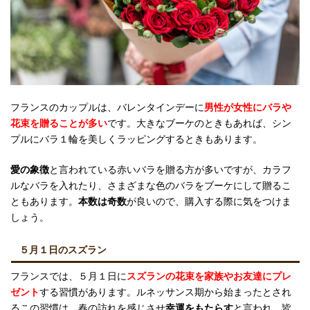
フランスのカップルは、バレンタインデーに
男性が女性にバラや
花束を贈ることが多い
です。大きなブーケのときもあれば、シン
プルにバラ１輪を美しくラッピングするときもあります。
愛の象徴
と言われている赤いバラを贈る方が多いですが、カラフ
ルなバラを入れたり、さまざまな色のバラをブーケにして贈るこ
ともあります。
本数は奇数
が良いので、購入する際に気をつけま
しょう。
５月１日のスズラン
フランスでは、５月１日に
スズランの花束を家族やお友達にプレ
ゼント
する習慣があります。ルネッサンス期から始まったとされ
るこの習慣は、春の訪れを感じさせ
幸運をもたらす
と言われ、皆