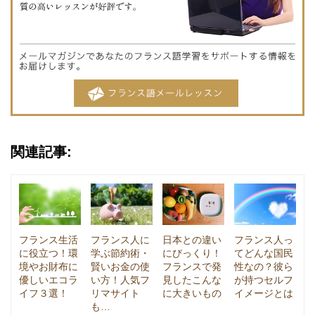
関連記事:
フランス生活
フランス人に
日本との違い
フランス人っ
に役立つ！環
学ぶ節約術・
にびっくり！
てどんな国民
境やお財布に
賢いお金の使
フランスで発
性なの？彼ら
優しいエコラ
い方！人気フ
見したこんな
が持つセルフ
イフ３選！
リマサイト
に大きいもの
イメージとは
も…