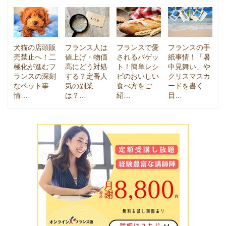
犬猫の店頭販
フランス人は
フランスで愛
フランスの手
売禁止へ！二
値上げ・物価
されるバゲッ
紙事情！「暑
極化が進むフ
高にどう対処
ト！簡単レシ
中見舞い」や
ランスの深刻
する？定番人
ピのおいしい
クリスマスカ
なペット事
気の副業
食べ方をご
ードを書く
情…
は？…
紹…
目…