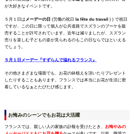
が大好きなイベントです。
５月１日は
メーデーの日
(労働の祝日
la fête du travail
) ) で祝日
ですが、この日に限って個人が公共道路でスズランのブーケを販
売することが許可されています。近年は減りましたが、スズラン
売りを楽しむ子どもの姿が見られるのもこの日ならではといえる
でしょう。
５月１日メーデー『すずらんで溢れるフランス』
その他さまざまな場面でも、お花の鉢植えを頂いたりプレゼント
したりすることもあります。フランスでは本当にお花が生活に密
着しているなぁとたびたび感じます。
お悔みのシーンでもお花は大活躍
フランスでは、親しい人の家族の訃報を受けたとき、
お悔やみの
メッセージとともにお花を贈る
ケースが多いです。以前、職場で