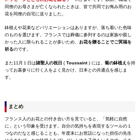
同僚のお母さまが亡くなられたときは、皆で共同でお悔み用のお
花を同僚の自宅に送りました。
鉢植えや花束などバリエーションはありますが、落ち着いた色味
のものを選びます。フランスでは葬儀に参列するのは家族や親し
かった人に限られることが多いため、
お花を贈ることでご冥福を
祈る
のです。
また11月１日は
諸聖人の祝日
(
Toussaint
) には、
菊の鉢植え
を持
ってお墓参りに行く人をよく見かけ、日本との共通点を感じま
す。
まとめ
フランス人のお花との付き合い方を見ていると、「気軽に自然
に」という印象を受けます。自分の気持ちを表現するツールの１
つなのだなと感じることも。年度末にお世話になった担任の先生