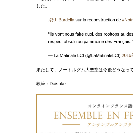
した。
.
@J_Bardella
sur la reconstruction de
#Not
“Ils vont nous faire quoi, des rooftops au d
respect absolu au patrimoine des Français.”
— La Matinale LCI (@LaMatinaleLCI)
201
果たして、ノートルダム大聖堂は今後どうなっ
執筆：Daisuke