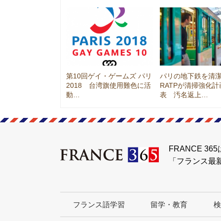
第10回ゲイ・ゲームズ パリ
パリの地下鉄を清
2018 台湾旗使用難色に活
RATPが清掃強化
動…
表 汚名返上…
FRANCE 365
「フランス最
フランス語学習
留学・教育
検