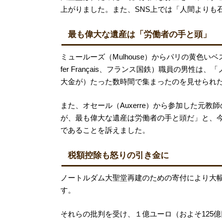
上がりました。また、SNS上では「人間よりも
最も偉大な遺産は「労働者の手と頭」
ミュールーズ（Mulhouse）からパリの黄色いベスト運動に参
fer Français、フランス国鉄）職員の男
大金が）たった数時間で集まったのを見せられ
また、オセール（Auxerre）から参加した元
が、最も偉大な遺産は労働者の手と頭だ」と、
であることを訴えました。
税額控除も怒りの引き金に
ノートルダム大聖堂再建のための寄付により大
す。
それらの批判を受け、１億ユーロ（およそ125億