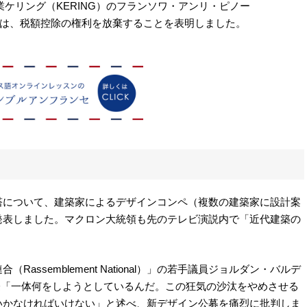
ループ企業ケリング（KERING）のフランソワ・アンリ・ピノー
最高経営責任者は、税額控除の権利を放棄することを表明しました。
塔について、建築家によるデザインコンペ（複数の建築家に設計案
発表しました。マクロン大統領も先のテレビ演説内で「近代建築の
ssemblement National）」の若手議員ジョルダン・バルデ
出演した際「一体何をしようとしているんだ。この狂気の沙汰をやめさせる
いかなければいけない」と述べ、新デザイン公募を痛烈に批判しま