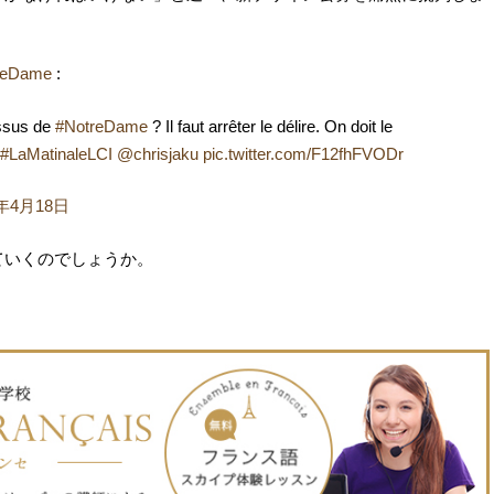
reDame
:
essus de
#NotreDame
? Il faut arrêter le délire. On doit le
#LaMatinaleLCI
@chrisjaku
pic.twitter.com/F12fhFVODr
9年4月18日
ていくのでしょうか。