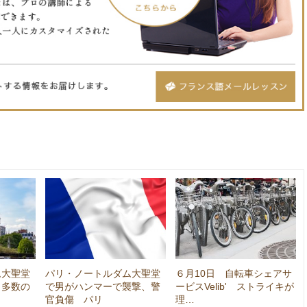
ム大聖堂
パリ・ノートルダム大聖堂
６月10日 自転車シェアサ
 多数の
で男がハンマーで襲撃、警
ービスVelib' ストライキが
官負傷 パリ
理…