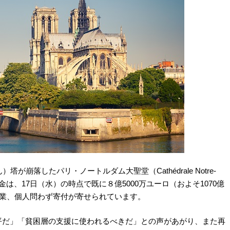
崩落したパリ・ノートルダム大聖堂（Cathédrale Notre-
寄付金は、17日（水）の時点で既に８億5000万ユーロ（およそ1070億
企業、個人問わず寄付が寄せられています。
平だ」「貧困層の支援に使われるべきだ」との声があがり、また再