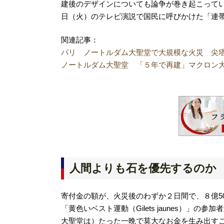
建後のデザインについても論争が巻き起こっていて、エ
日（火）のテレビ演説で国民に呼びかけた「連
関連記事：
パリ ノートルダム大聖堂で大規模な火災 尖塔が崩
ノートルダム大聖堂 「５年で再建」マクロン大統領
人間よりも石を優先するのか
寄付金の額が、火災後のわずか２日間で、８億50
「黄色いベスト運動（Gilets jaunes）
大聖堂は）たった一晩で莫大なお金を生み出す