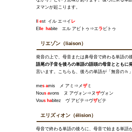
ヌマンが起こります。
I
l e
st イル エ⇒イ
レ
El
le ha
bite エル アビトゥ⇒エ
ラ
ビトゥ
リエゾン（liaison）
発音の上で、母音または鼻母音で終わる単語の
語尾の子音を後ろの単語の語頭の母音とともに
言います。こちらも、後ろの単語が「無音のｈ
me
s a
mis メ アミ⇒メ
ザ
ミ
Nou
s a
vons ヌ アヴォン⇒ヌ
ザ
ヴォン
Vou
s h
a
bitez ヴ アビテ⇒ヴ
ザ
ビテ
エリズィオン（élision）
母音で終わる単語の後ろに、母音で始まる単語