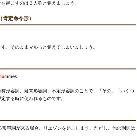
ンを起こすのは３人称と覚えましょう。
n（肯定命令形）
ます。そのままマルっと覚えてしまいましょう。
ho
mmes
所有形容詞、疑問形容詞、不定形容詞のことで、「その」「いくつ
限定する時に使われるものです。
s の後に母音から始まる形容詞が来る場合、リエゾンを起こします。ただし、他の副詞は
う。