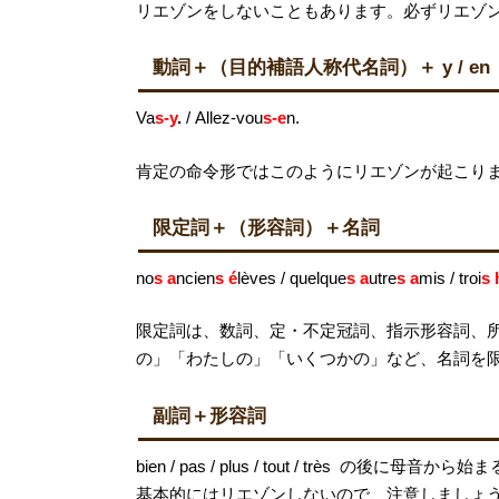
リエゾンをしないこともあります。必ずリエゾ
動詞＋（目的補語人称代名詞）＋ y / e
Va
s-y
.
/
Allez-vou
s-e
n.
肯定の命令形ではこのようにリエゾンが起こり
限定詞＋（形容詞）＋名詞
no
s a
ncien
s é
lèves / quelque
s a
utre
s a
mis / troi
s 
限定詞は、数詞、定・不定冠詞、指示形容詞、
の」「わたしの」「いくつかの」など、名詞を
副詞＋形容詞
bien / pas / plus / tout / trè
基本的にはリエゾンしないので、注意しましょ