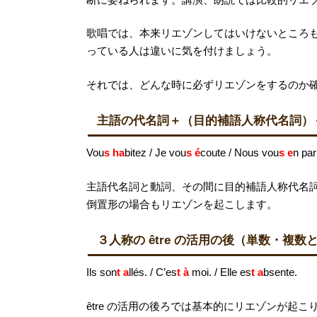
歌唱では、本来リエゾンしてはいけないところ
っている人は違いに気を付けましょう。
それでは、どんな時に必ずリエゾンをするのか
主語の代名詞＋（目的補語人称代名詞）＋（ 
Vou
s ha
bitez / Je vou
s é
coute / Nous vou
s e
n par
主語代名詞と動詞、その間に目的補語人称代名詞や
倒置形の場合もリエゾンを起こします。
３人称の être の活用の後（単数・複数
Ils son
t a
llés. / C’es
t à
moi. / Elle es
t a
bsente.
être の活用の後ろでは基本的にリエゾンが起