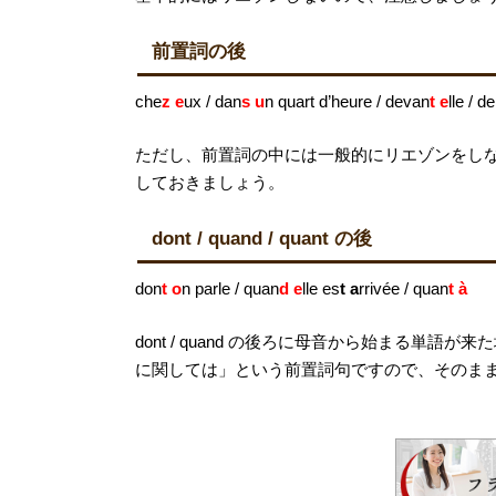
前置詞の後
che
z e
ux / dan
s u
n quart d’heure / devan
t e
lle / d
ただし、前置詞の中には一般的にリエゾンをし
しておきましょう。
dont / quand / quant の後
don
t o
n parle / quan
d e
lle es
t a
rrivée / quan
t à
dont / quand の後ろに母音から始まる単語が
に関しては」という前置詞句ですので、そのま