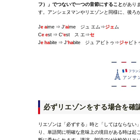
フ）」でつないで一つの音節にすること
があり
す。アンシェヌマンやリエゾンと同様に、後ろ
J
e a
ime ⇒ J
‘ai
me ジュ エム⇒
ジェ
ム
C
e e
st ⇒ C
‘e
st ス エ⇒
セ
J
e ha
bite ⇒ J
‘ha
bite ジュ アビトゥ⇒
ジャ
ビト
必ずリエゾンをする場合を確
リエゾンは「必ずする」時と「してはならない
り、単語間に明確な意味上の境目がある時は起
断に委ねられます。講演、朗読では比較的リエ