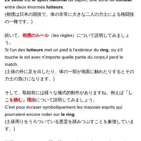
entre deux énormes
lutteurs
.
(相撲は日本の国技で、体の非常に大きな二人の力士による格闘技
の一種です。)
続いて、
相撲のルール
（les règles）について説明してみましょ
う。
Si l’un des
lutteurs
met un pied à l’extérieur du
ring
, ou s’il
touche le sol avec n’importe quelle partie du corps,il perd le
match.
(土俵の外に足を出したり、体の一部が地面に触れたりするとその
力士の負けになります。)
そして、取組前には様々な儀式的動作がありますね。例えば
「し
こを踏む」理由
について説明してみましょう。
C’est pour écraser symboliquement les mauvais esprits qui
pourraient encore roder sur
le ring
.
(土俵周りをうろついている悪霊を踏みつぶすことを象徴していま
す。)