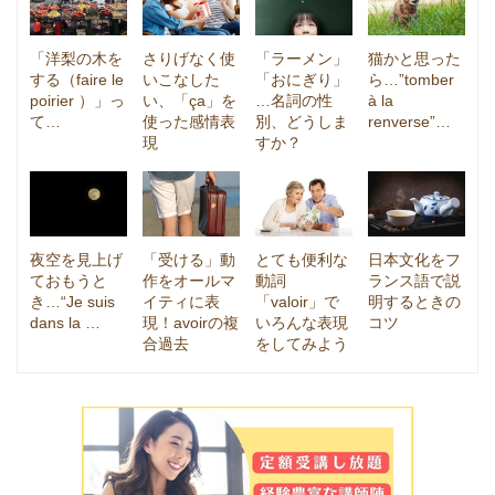
「洋梨の木を
さりげなく使
「ラーメン」
猫かと思った
する（faire le
いこなした
「おにぎり」
ら…”tomber
poirier ）」っ
い、「ça」を
…名詞の性
à la
て…
使った感情表
別、どうしま
renverse”…
現
すか？
夜空を見上げ
「受ける」動
とても便利な
日本文化をフ
ておもうと
作をオールマ
動詞
ランス語で説
き…“Je suis
イティに表
「valoir」で
明するときの
dans la …
現！avoirの複
いろんな表現
コツ
合過去
をしてみよう