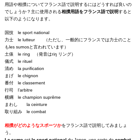
用語や相撲についてフランス語で説明するにはどうすれば良いの
でしょうか？主に使用される
相撲用語をフランス語で説明
すると
以下のようになります。
国技 le sport national
力士 le lutteur （ただし、一般的にフランスでは力士のこと
もles sumosと言われています）
土俵 le ring （発音はriŋ リング）
儀式 le rituel
清め la purification
まげ le chignon
番付 le classement
行司 l’arbitre
横綱 le champion suprême
まわし la ceinture
取り組み le combat
相撲がどのようなスポーツか
をフランス語で説明してみましょ
う。
Le sumo
est
le sport national
du Japon, une sorte de
combat