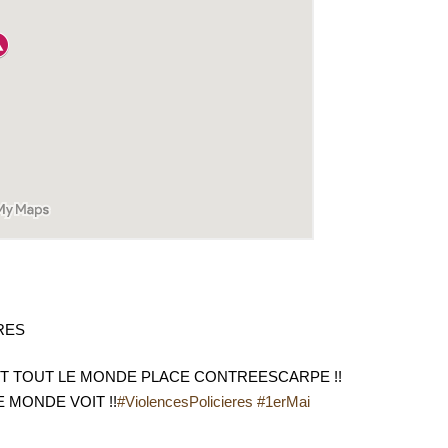
RES
NT TOUT LE MONDE PLACE CONTREESCARPE !!
 MONDE VOIT !!
#ViolencesPolicieres
#1erMai