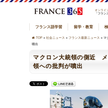
オンライ
「フラン
フランス語学習
留学・教育
TOP
»
社会ニュース
»
フランス最新ニュース
» 
噴出
マクロン大統領の側近 メ
領への批判が噴出