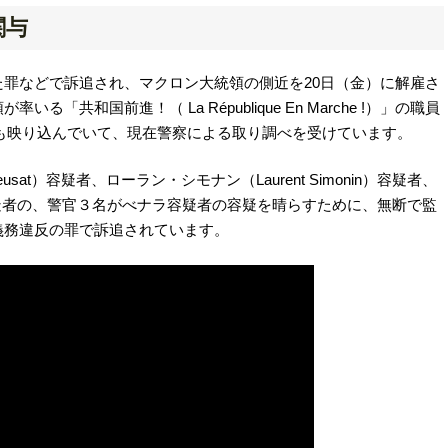
関与
罪などで訴追され、マクロン大統領の側近を20日（金）に解雇さ
共和国前進！（ La République En Marche !）」の職員
se）氏も映り込んでいて、現在警察による取り調べを受けています。
sat）容疑者、ローラン・シモナン（Laurent Simonin）容疑者、
ult）容疑者の、警官３名がべナラ容疑者の容疑を晴らすために、無断で監
義務違反の罪で訴追されています。