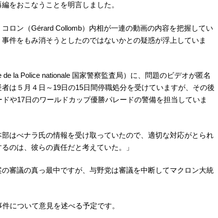
再編をおこなうことを明言しました。
ン（Gérard Collomb）内相が一連の動画の内容を把握してい
、事件をもみ消そうとしたのではないかとの疑惑が浮上していま
e de la Police nationale 国家警察監査局）に、問題のビデオが匿名
者は５月４日～19日の15日間停職処分を受けていますが、その後
ードや17日のワールドカップ優勝パレードの警備を担当していま
本部はべナラ氏の情報を受け取っていたので、適切な対応がとられ
するのは、彼らの責任だと考えていた。」
案の審議の真っ最中ですが、与野党は審議を中断してマクロン大統
事件について意見を述べる予定です。