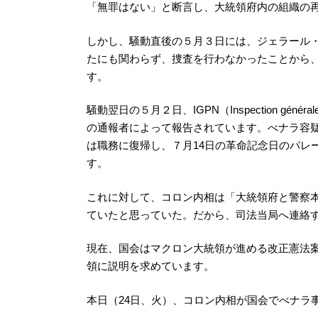
「無罪はない」と断言し、大統領府内の組織の
しかし、騒動直後の５月３日には、ジェラール・コロ
たにも関わらず、捜査を行わなかったことから
す。
騒動翌日の５月２日、IGPN（Inspection général
の通報者によって報告されています。べナラ容疑
は職務に復帰し、７月14日の革命記念日のパレ
す。
これに対して、コロン内相は「大統領府と警察
ていたと思っていた。だから、司法当局へ連絡
現在、国会はマクロン大統領が進める改正憲法
領に説明を求めています。
本日（24日、火）、コロン内相が国会でべナラ