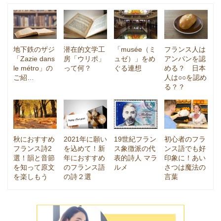
地下鉄のザジ
潜在的文学工
「musée（ミ
フランス人は
「Zazie dans
房「ウリポ」
ュゼ）」をめ
アンパンを認
le métro」の
って何？
ぐる連想
める？ 日本
ご紹…
人は○○を認め
る？？
秋におすすめ
2021年に願い
19世紀フラン
初心者のフラ
フランス詩2
を込めて！新
ス象徴派の代
ンス語でも好
選！韻と音節
年におすすめ
表的詩人 マラ
印象に！あい
を知って原文
のフランス語
ルメ
さつは魔法の
を楽しもう
の詩２選
言葉