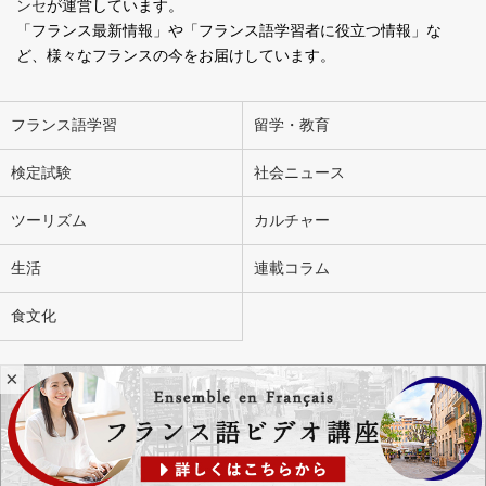
ンセ
が運営しています。
「フランス最新情報」や「フランス語学習者に役立つ情報」な
ど、様々なフランスの今をお届けしています。
フランス語学習
留学・教育
検定試験
社会ニュース
ツーリズム
カルチャー
生活
連載コラム
食文化
×
会社概要
お問い合わせ
広告掲載
ライター募集
個人情報の取り扱いについて
Copyright Ensemble en Français. All Rights Reserved.