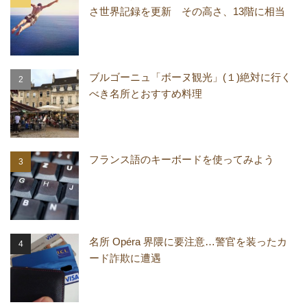
さ世界記録を更新 その高さ、13階に相当
ブルゴーニュ「ボーヌ観光」(１)絶対に行く
べき名所とおすすめ料理
フランス語のキーボードを使ってみよう
名所 Opéra 界隈に要注意…警官を装ったカ
ード詐欺に遭遇