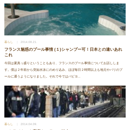
暮らし
2014.08.21.
フランス魅惑のプール事情 (１)シャンプー可！日本との違いあれ
これ
今回は夏真っ盛りということもあり、フランスのプール事情についてお話ししま
す。僕は２年前から突如水泳にのめり込み、ほぼ毎日２時間以上も地元やパリのプ
ールに通うようになりました。それで今ではパピヨ...
暮らし
2014.04.09.