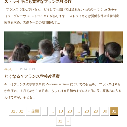
ストライキにも寛容なフランス社会!?
フランスに住んでいると、どうしても避けては通れないものの一つに La Grève
（ラ・グレーヴ ＝ ストライキ）があります。 ストライキとは労働条件や退職制度
改善を求め、労働を一定の期間拒否す...
暮らし
2014.03.24.
どうなる？フランス学校改革案
今日はフランスの学校改革案 Réforme scolaire についてのお話を。 フランスは６月
が年度末、７月初めから８月末、もしくは９月初めまでの2ヶ月の長い夏休みに入る
わけですが、子ども...
31 / 32
« 先頭
«
...
10
20
...
28
29
30
31
32
»