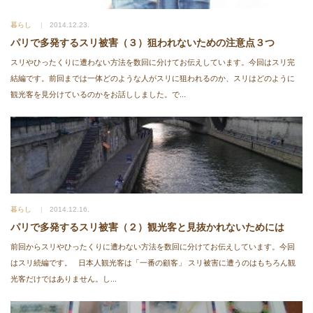
暮らし
2014.12.23.
パリで多発するスリ被害（３）狙われないための注意点３つ
スリやひったくりに遭わない方法を数回に分けてお伝えしています。今回はスリ完
結編です。前回までは一体どのような人がスリに狙われるのか、スリはどのように
観光客を見分けているのかをお話ししました。で...
暮らし
2014.12.16.
パリで多発するスリ被害（２）観光客と見抜かれないためには
前回からスリやひったくりに遭わない方法を数回に分けてお伝えしています。今回
はスリ続編です。 日本人観光客は「一番の顧客」 スリ被害に遭うのはもちろん観
光客だけではありません。し...