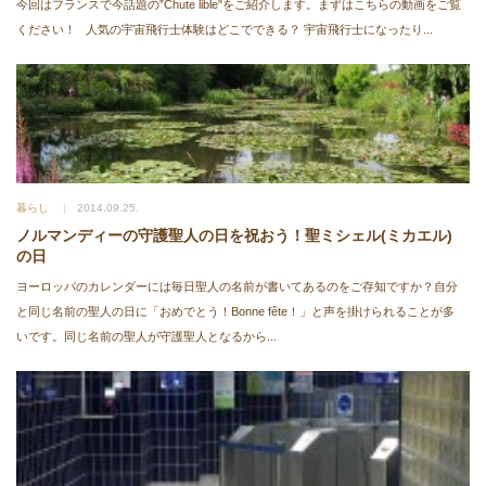
今回はフランスで今話題の”Chute lible"をご紹介します。まずはこちらの動画をご覧
ください！ 人気の宇宙飛行士体験はどこでできる？ 宇宙飛行士になったり...
暮らし
2014.09.25.
ノルマンディーの守護聖人の日を祝おう！聖ミシェル(ミカエル)
の日
ヨーロッパのカレンダーには毎日聖人の名前が書いてあるのをご存知ですか？自分
と同じ名前の聖人の日に「おめでとう！Bonne fête！」と声を掛けられることが多
いです。同じ名前の聖人が守護聖人となるから...