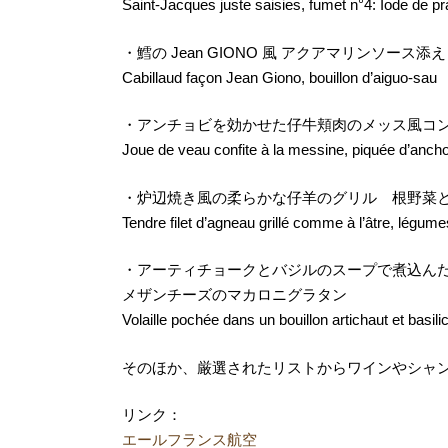
Saint-Jacques juste saisies, fumet n°4: Iode de pr
・鱈の Jean GIONO 風 アクアマリンソース添え
Cabillaud façon Jean Giono, bouillon d’aiguo-sau
・アンチョビを効かせた仔牛頬肉のメッス風コ
Joue de veau confite à la messine, piquée d’anch
・炉辺焼き風の柔らかな仔羊のグリル 根野菜
Tendre filet d’agneau grillé comme à l’âtre, légume
・アーティチョークとバジルのスープで煮込ん
メザンチーズのマカロニグラタン
Volaille pochée dans un bouillon artichaut et bas
そのほか、厳選されたリストからワインやシャ
リンク：
エールフランス航空