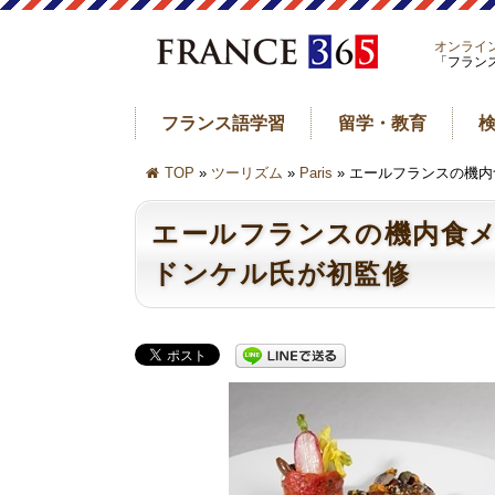
オンライ
「フラン
フランス語学習
留学・教育
TOP
»
ツーリズム
»
Paris
» エールフランスの機
エールフランスの機内食
ドンケル氏が初監修