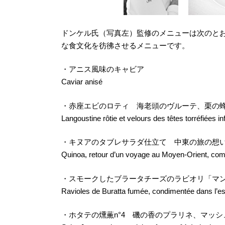
ドンケル氏（写真左）監修のメニューは次のと
な食文化を彷彿させるメニューです。
・アニス風味のキャビア
Caviar anisé
・赤座エビのロティ 海老頭のヴルーテ、栗の
Langoustine rôtie et velours des têtes torréfiées i
・キヌアのタブレサラダ仕立て 中東の旅の想
Quinoa, retour d’un voyage au Moyen-Orient, com
・スモークしたブラータチーズのラビオリ「マ
Ravioles de Buratta fumée, condimentée dans l’es
・ホタテの燻薫n°4 磯の香のプラリネ、マッ