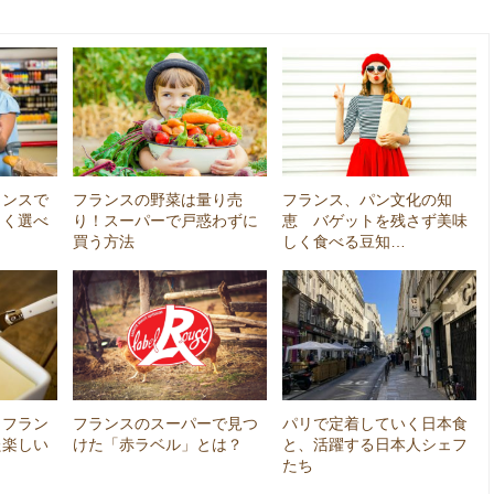
ランスで
フランスの野菜は量り売
フランス、パン文化の知
しく選べ
り！スーパーで戸惑わずに
恵 バゲットを残さず美味
買う方法
しく食べる豆知…
！フラン
フランスのスーパーで見つ
パリで定着していく日本食
た楽しい
けた「赤ラベル」とは？
と、活躍する日本人シェフ
たち