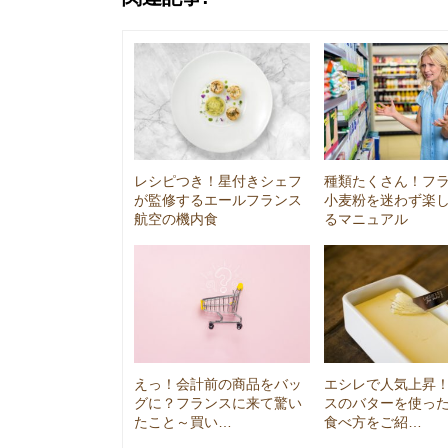
レシピつき！星付きシェフ
種類たくさん！フ
が監修するエールフランス
小麦粉を迷わず楽
航空の機内食
るマニュアル
えっ！会計前の商品をバッ
エシレで人気上昇
グに？フランスに来て驚い
スのバターを使っ
たこと～買い…
食べ方をご紹…