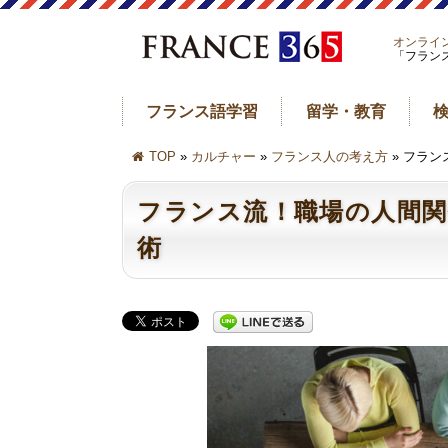
オンライ
「フラン
フランス語学習
留学・教育
TOP
»
カルチャー
»
フランス人の考え方
» フラ
フランス流！職場の人間
術