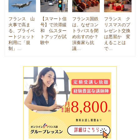
フランス 山
【スマート信
フランス国鉄
フランス ク
火事で高ま
号】で渋滞緩
は、なぜコン
リスマスのプ
る、プライベ
和 仏スター
トラバスを閉
レゼント交換
ートジェット
トアップが試
め出すのか？
は悪習か 変
利用に「規
験中
演奏家ら抗
えることは
制」…
議…
で…