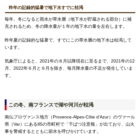
昨年の記録的猛暑で地下水すでに枯渇
毎年、冬になると雨水が帯水層（地下水が貯蔵される部分）に補
充されるため、冬の降水量が１年の地下水の量を左右します。
昨年夏の記録的な猛暑で、すでにこの帯水層の地下水は枯渇して
います。
気象庁によると、2021年の８月以降現在に至るまで、2021年の12
月、2022年６月と９月を除き、毎月降水量の不足が発生していま
す。
この冬、南フランスで湖や河川が枯渇
南仏プロヴァンス地方（Provence-Alpes-Côte d’Azur）のヴァール
県（Var）にある85の市町村で「干ばつ注意報」が出ており、山火
事を警戒するとともに節水を呼びかけています。