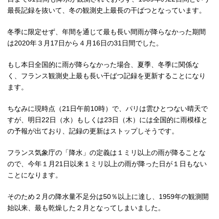
最長記録を抜いて、冬の観測史上最長の干ばつとなっています。
冬季に限定せず、年間を通じて最も長い間雨が降らなかった期間
は2020年３月17日から４月16日の31日間でした。
もし本日全国的に雨が降らなかった場合、夏季、冬季に関係な
く、フランス観測史上最も長い干ばつ記録を更新することになり
ます。
ちなみに現時点（21日午前10時）で、パリは雲ひとつない晴天で
すが、明日22日（水）もしくは23日（木）には全国的に雨模様と
の予報が出ており、記録の更新はストップしそうです。
フランス気象庁の「降水」の定義は１ミリ以上の雨が降ることな
ので、今年１月21日以来１ミリ以上の雨が降った日が１日もない
ことになります。
そのため２月の降水量不足分は50％以上に達し、1959年の観測開
始以来、最も乾燥した２月となってしまいました。