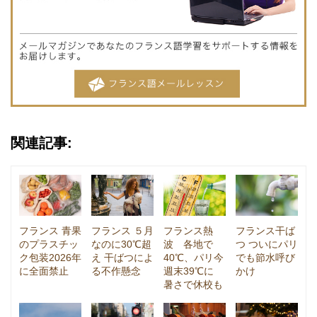
関連記事:
フランス 青果
フランス ５月
フランス熱
フランス干ば
のプラスチッ
なのに30℃超
波 各地で
つ ついにパリ
ク包装2026年
え 干ばつによ
40℃、パリ今
でも節水呼び
に全面禁止
る不作懸念
週末39℃に
かけ
暑さで休校も