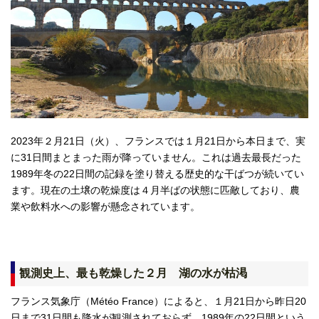
2023年２月21日（火）、フランスでは１月21日から本日まで、実
に31日間まとまった雨が降っていません。これは過去最長だった
1989年冬の22日間の記録を塗り替える歴史的な干ばつが続いてい
ます。現在の土壌の乾燥度は４月半ばの状態に匹敵しており、農
業や飲料水への影響が懸念されています。
観測史上、最も乾燥した２月 湖の水が枯渇
フランス気象庁（Météo France）によると、１月21日から昨日20
日まで31日間も降水が観測されておらず、1989年の22日間という