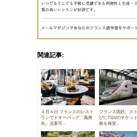
関連記事:
４月４日 フランスのレスト
フランス国鉄、ス
ランでドギーバッグ「義務
びにTGVのチケット
化」法案可…
枚を格安…