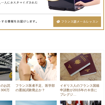
トのお詫
フランス医者不足、医学部
イギリス人のフランス国籍
300万
の選抜試験廃止か？
申請数が2015年の８倍に
ブレグジ…