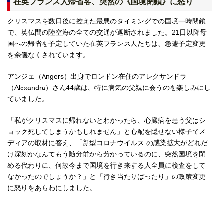
在英フランス人帰省客、突然の《国境閉鎖》に怒り
クリスマスを数日後に控えた最悪のタイミングでの国境一時閉鎖
で、英仏間の陸空海の全ての交通が遮断されました。21日以降母
国への帰省を予定していた在英フランス人たちは、急遽予定変更
を余儀なくされています。
アンジェ（Angers）出身でロンドン在住のアレクサンドラ
（Alexandra）さん44歳は、特に病気の父親に会うのを楽しみにし
ていました。
「私がクリスマスに帰れないとわかったら、心臓病を患う父はシ
ョック死してしまうかもしれません」と心配を隠せない様子でメ
ディアの取材に答え、「新型コロナウイルス の感染拡大がどれだ
け深刻かなんてもう随分前から分かっているのに、突然国境を閉
める代わりに、何故今まで国境を行き来する人全員に検査をして
なかったのでしょうか？」と「行き当たりばったり」の政策変更
に怒りをあらわにしました。