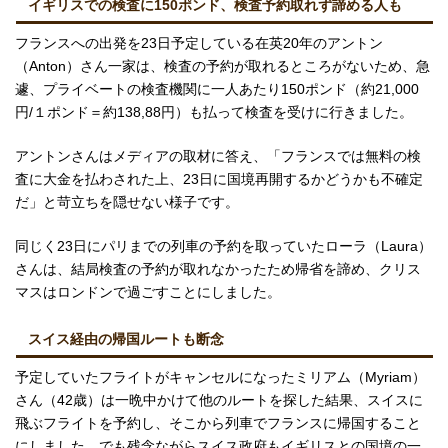
イギリスでの検査に150ポンド、検査予約取れず諦める人も
フランスへの出発を23日予定している在英20年のアントン
（Anton）さん一家は、検査の予約が取れるところがないため、急
遽、プライベートの検査機関に一人あたり150ポンド（約21,000
円/１ポンド＝約138,88円）も払って検査を受けに行きました。
アントンさんはメディアの取材に答え、「フランスでは無料の検
査に大金を払わされた上、23日に国境再開するかどうかも不確定
だ」と苛立ちを隠せない様子です。
同じく23日にパリまでの列車の予約を取っていたローラ（Laura）
さんは、結局検査の予約が取れなかったため帰省を諦め、クリス
マスはロンドンで過ごすことにしました。
スイス経由の帰国ルートも断念
予定していたフライトがキャンセルになったミリアム（Myriam）
さん（42歳）は一晩中かけて他のルートを探した結果、スイスに
飛ぶフライトを予約し、そこから列車でフランスに帰国すること
にしました。でも残念ながらスイス政府もイギリスとの国境の一