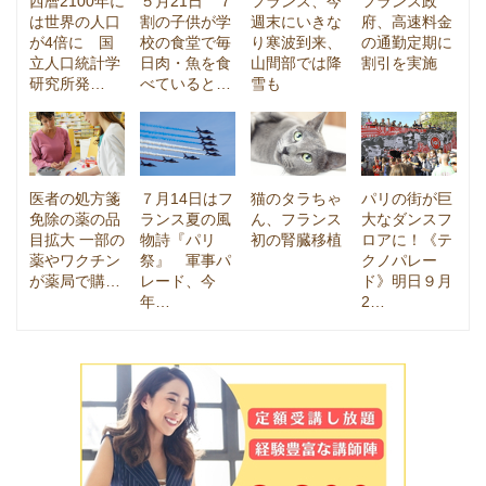
西暦2100年に
５月21日 ７
フランス、今
フランス政
は世界の人口
割の子供が学
週末にいきな
府、高速料金
が4倍に 国
校の食堂で毎
り寒波到来、
の通勤定期に
立人口統計学
日肉・魚を食
山間部では降
割引を実施
研究所発…
べていると…
雪も
医者の処方箋
７月14日はフ
猫のタラちゃ
パリの街が巨
免除の薬の品
ランス夏の風
ん、フランス
大なダンスフ
目拡大 一部の
物詩『パリ
初の腎臓移植
ロアに！《テ
薬やワクチン
祭』 軍事パ
クノパレー
が薬局で購…
レード、今
ド》明日９月
年…
2…