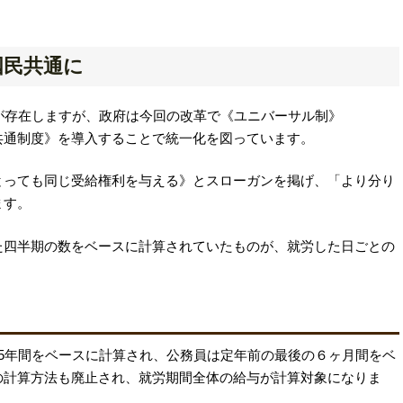
国民共通に
が存在しますが、政府は今回の改革で《ユニバーサル制》
《全国民共通制度》を導入することで統一化を図っています。
とっても同じ受給権利を与える》とスローガンを掲げ、「より分り
ます。
た四半期の数をベースに計算されていたものが、就労した日ごとの
5年間をベースに計算され、公務員は定年前の最後の６ヶ月間をベ
の計算方法も廃止され、就労期間全体の給与が計算対象になりま