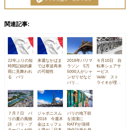
関連記事:
22年ぶりの短
来週なかばま
2018年パリマ
６月10日 自
時間記録的豪
では寒波再来
ラソン 5万
転車シェアサ
雨に見舞われ
の可能性
5000人がシャ
ービス
る パリ
ンゼリゼなど
Velib' スト
パリ…
ライキが理…
７月７日 パ
ジャポニスム
パリの地下鉄
リの夏の風物
2018 今週木
を清潔に
詩 パリ・プ
金はエッフェ
RATPが清掃
ラージュが始
ル塔が「日本
強化計画を発