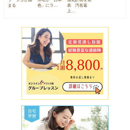
まる
色」にラ…
表 汚名返
上…