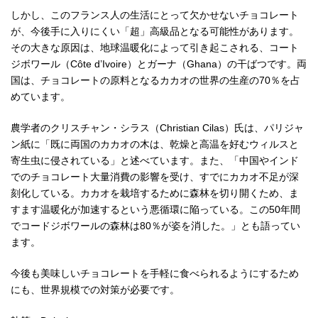
しかし、このフランス人の生活にとって欠かせないチョコレート
が、今後手に入りにくい「超」高級品となる可能性があります。
その大きな原因は、地球温暖化によって引き起こされる、コート
ジボワール（Côte d’Ivoire）とガーナ（Ghana）の干ばつです。両
国は、チョコレートの原料となるカカオの世界の生産の70％を占
めています。
農学者のクリスチャン・シラス（Christian Cilas）氏は、パリジャ
ン紙に「既に両国のカカオの木は、乾燥と高温を好むウィルスと
寄生虫に侵されている」と述べています。また、「中国やインド
でのチョコレート大量消費の影響を受け、すでにカカオ不足が深
刻化している。カカオを栽培するために森林を切り開くため、ま
すます温暖化が加速するという悪循環に陥っている。この50年間
でコードジボワールの森林は80％が姿を消した。」とも語ってい
ます。
今後も美味しいチョコレートを手軽に食べられるようにするため
にも、世界規模での対策が必要です。