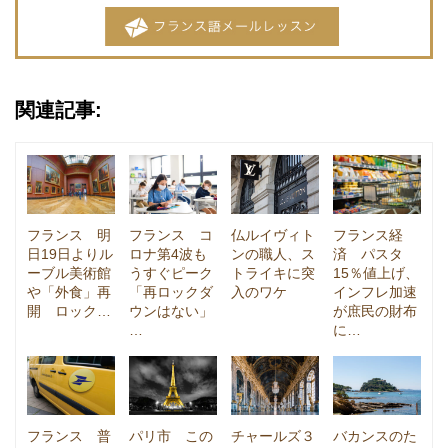
関連記事:
フランス 明
フランス コ
仏ルイヴィト
フランス経
日19日よりル
ロナ第4波も
ンの職人、ス
済 パスタ
ーブル美術館
うすぐピーク
トライキに突
15％値上げ、
や「外食」再
「再ロックダ
入のワケ
インフレ加速
開 ロック…
ウンはない」
が庶民の財布
…
に…
フランス 普
パリ市 この
チャールズ３
バカンスのた