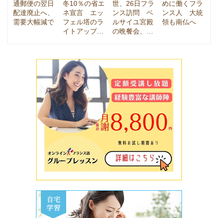
通郵便の翌日
冬10％の省エ
世、26日フラ
めに働くフラ
配達廃止へ、
ネ宣言 エッ
ンス訪問 ベ
ンス人 大統
需要大幅減で
フェル塔のラ
ルサイユ宮殿
領も南仏へ
イトアップ…
の晩餐会、…