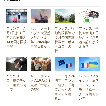
フランス 7
パリ・ノート
フランス、行
フランス 牛
月1日より 日
ルダム大聖堂
動制限解除で
乳や食肉加工
本含む欧州外
火災から２
５月の国内旅
品から《原産
14カ国と国境
年 2024年の
行激増 ポス
地表記》が消
再開
再開なるか…
トコロナの
える？
行…
パリのメト
今、フランス
ユーロ導入20
パリのウクラ
ロ 紙のチケ
人の10人に８
周年、フラン
イナ人「反プ
ット削減へ向
人が「幸せ」
ス経済に「有
ーチン」デ
けて
のワケ
益だったの
モ 「欧州
か？」世論
よ、見捨てな
真…
いで…