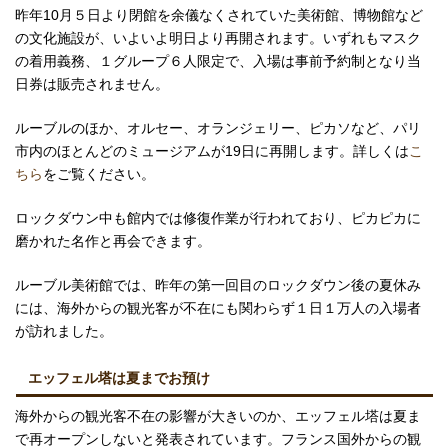
昨年10月５日より閉館を余儀なくされていた美術館、博物館など
の文化施設が、いよいよ明日より再開されます。いずれもマスク
の着用義務、１グループ６人限定で、入場は事前予約制となり当
日券は販売されません。
ルーブルのほか、オルセー、オランジェリー、ピカソなど、パリ
市内のほとんどのミュージアムが19日に再開します。詳しくは
こ
ちら
をご覧ください。
ロックダウン中も館内では修復作業が行われており、ピカピカに
磨かれた名作と再会できます。
ルーブル美術館では、昨年の第一回目のロックダウン後の夏休み
には、海外からの観光客が不在にも関わらず１日１万人の入場者
が訪れました。
エッフェル塔は夏までお預け
海外からの観光客不在の影響が大きいのか、エッフェル塔は夏ま
で再オープンしないと発表されています。フランス国外からの観