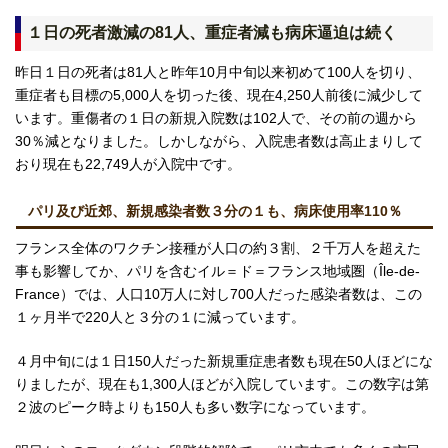
１日の死者激減の81人、重症者減も病床逼迫は続く
昨日１日の死者は81人と昨年10月中旬以来初めて100人を切り、
重症者も目標の5,000人を切った後、現在4,250人前後に減少して
います。重傷者の１日の新規入院数は102人で、その前の週から
30％減となりました。しかしながら、入院患者数は高止まりして
おり現在も22,749人が入院中です。
パリ及び近郊、新規感染者数３分の１も、病床使用率110％
フランス全体のワクチン接種が人口の約３割、２千万人を超えた
事も影響してか、パリを含むイル＝ド＝フランス地域圏（Île-de-
France）では、人口10万人に対し700人だった感染者数は、この
１ヶ月半で220人と３分の１に減っています。
４月中旬には１日150人だった新規重症患者数も現在50人ほどにな
りましたが、現在も1,300人ほどが入院しています。この数字は第
２波のピーク時よりも150人も多い数字になっています。