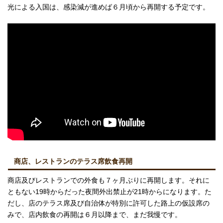
光による入国は、感染減が進めば６月頃から再開する予定です。
商店、レストランのテラス席飲食再開
商店及びレストランでの外食も７ヶ月ぶりに再開します。それに
ともない19時からだった夜間外出禁止が21時からになります。た
だし、店のテラス席及び自治体が特別に許可した路上の仮設席の
みで、店内飲食の再開は６月以降まで、まだ我慢です。