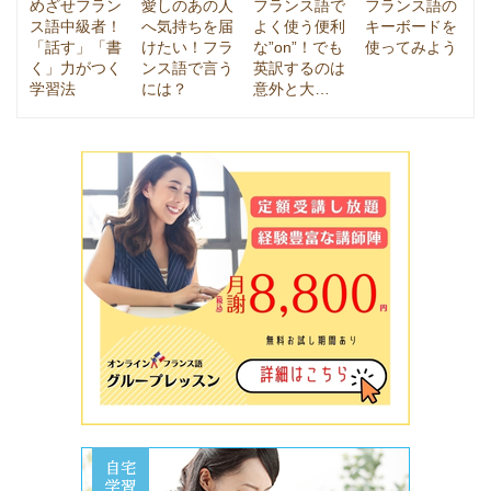
めざせフラン
愛しのあの人
フランス語で
フランス語の
ス語中級者！
へ気持ちを届
よく使う便利
キーボードを
「話す」「書
けたい！フラ
な”on”！でも
使ってみよう
く」力がつく
ンス語で言う
英訳するのは
学習法
には？
意外と大…