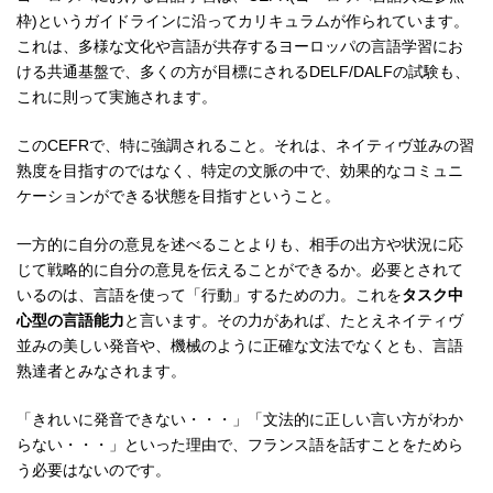
枠)というガイドラインに沿ってカリキュラムが作られています。
これは、多様な文化や言語が共存するヨーロッパの言語学習にお
ける共通基盤で、多くの方が目標にされるDELF/DALFの試験も、
これに則って実施されます。
このCEFRで、特に強調されること。それは、ネイティヴ並みの習
熟度を目指すのではなく、特定の文脈の中で、効果的なコミュニ
ケーションができる状態を目指すということ。
一方的に自分の意見を述べることよりも、相手の出方や状況に応
じて戦略的に自分の意見を伝えることができるか。必要とされて
いるのは、言語を使って「行動」するための力。これを
タスク中
心型の言語能力
と言います。その力があれば、たとえネイティヴ
並みの美しい発音や、機械のように正確な文法でなくとも、言語
熟達者とみなされます。
「きれいに発音できない・・・」「文法的に正しい言い方がわか
らない・・・」といった理由で、フランス語を話すことをためら
う必要はないのです。