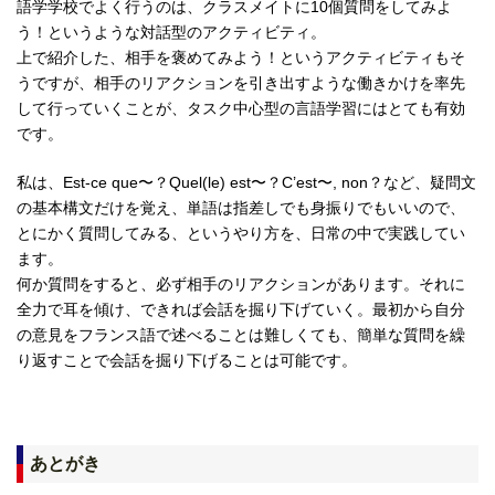
語学学校でよく行うのは、クラスメイトに10個質問をしてみよ
う！というような対話型のアクティビティ。
上で紹介した、相手を褒めてみよう！というアクティビティもそ
うですが、相手のリアクションを引き出すような働きかけを率先
して行っていくことが、タスク中心型の言語学習にはとても有効
です。
私は、Est-ce que〜？Quel(le) est〜？C’est〜, non？など、疑問文
の基本構文だけを覚え、単語は指差しでも身振りでもいいので、
とにかく質問してみる、というやり方を、日常の中で実践してい
ます。
何か質問をすると、必ず相手のリアクションがあります。それに
全力で耳を傾け、できれば会話を掘り下げていく。最初から自分
の意見をフランス語で述べることは難しくても、簡単な質問を繰
り返すことで会話を掘り下げることは可能です。
あとがき