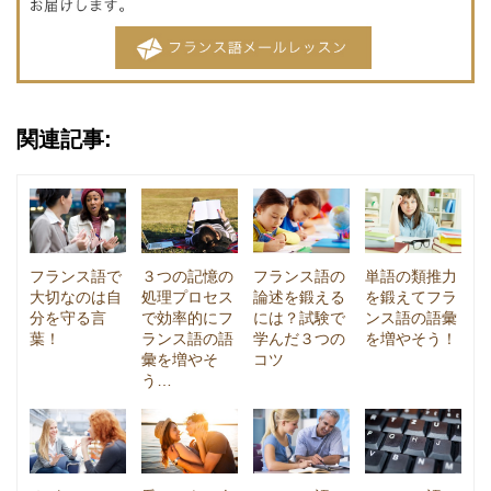
関連記事:
フランス語で
３つの記憶の
フランス語の
単語の類推力
大切なのは自
処理プロセス
論述を鍛える
を鍛えてフラ
分を守る言
で効率的にフ
には？試験で
ンス語の語彙
葉！
ランス語の語
学んだ３つの
を増やそう！
彙を増やそ
コツ
う…