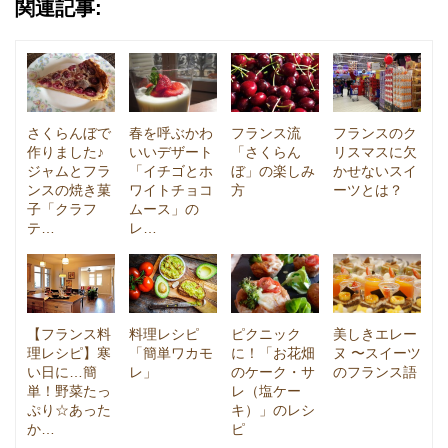
関連記事:
さくらんぼで
春を呼ぶかわ
フランス流
フランスのク
作りました♪
いいデザート
「さくらん
リスマスに欠
ジャムとフラ
「イチゴとホ
ぼ」の楽しみ
かせないスイ
ンスの焼き菓
ワイトチョコ
方
ーツとは？
子「クラフ
ムース」の
テ…
レ…
【フランス料
料理レシピ
ピクニック
美しきエレー
理レシピ】寒
「簡単ワカモ
に！「お花畑
ヌ 〜スイーツ
い日に…簡
レ」
のケーク・サ
のフランス語
単！野菜たっ
レ（塩ケー
ぷり☆あった
キ）」のレシ
か…
ピ