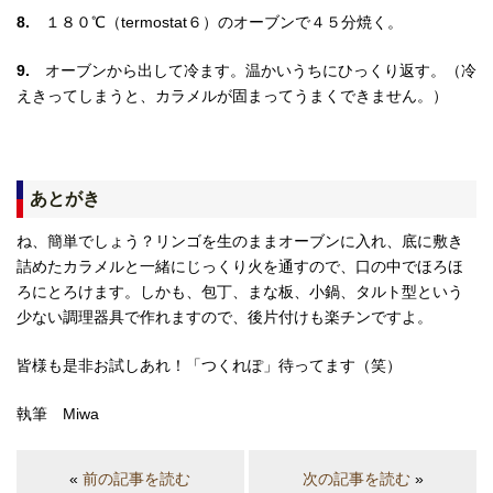
8.
１８０℃（termostat６）のオーブンで４５分焼く。
9.
オーブンから出して冷ます。温かいうちにひっくり返す。（冷
えきってしまうと、カラメルが固まってうまくできません。）
あとがき
ね、簡単でしょう？リンゴを生のままオーブンに入れ、底に敷き
詰めたカラメルと一緒にじっくり火を通すので、口の中でほろほ
ろにとろけます。しかも、包丁、まな板、小鍋、タルト型という
少ない調理器具で作れますので、後片付けも楽チンですよ。
皆様も是非お試しあれ！「つくれぽ」待ってます（笑）
執筆 Miwa
«
前の記事を読む
次の記事を読む
»