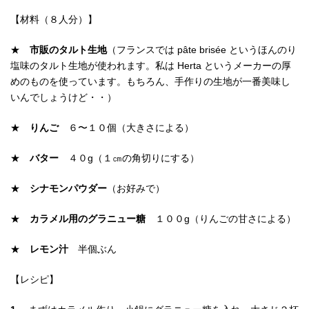
【材料（８人分）】
★
市販のタルト生地
（フランスでは pâte brisée というほんのり
塩味のタルト生地が使われます。私は Herta というメーカーの厚
めのものを使っています。もちろん、手作りの生地が一番美味し
いんでしょうけど・・）
★
りんご
６〜１０個（大きさによる）
★
バター
４０g（１㎝の角切りにする）
★
シナモンパウダー
（お好みで）
★
カラメル用のグラニュー糖
１００g（りんごの甘さによる）
★
レモン汁
半個ぶん
【レシピ】