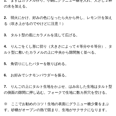
1.
まずはカラメル作り。小鍋にグラニュー糖を入れ、大さじ２杯
の水を加える。
2.
弱火にかけ、好みの色になったら火から外し、レモン汁を加え
る（吹き上がるのでやけどに注意！）
3.
タルト型の底にカラメルを流して広げる。
4.
りんごをくし形に切り（大きさによって４等分や６等分）、タ
ルト型に敷いたカラメルの上に中央から隙間無く並べる。
5.
角切りにしたバターを散りばめる。
6.
お好みでシナモンパウダーを振る。
7.
りんごの上にタルト生地をかぶせ、はみ出した生地はタルト型
の側面の隙間に押し込む。フォークで生地に数カ所穴を空ける。
※ ここでお勧めのコツ！生地の表面にグラニュー糖少量をまぶ
す。砂糖がオーブンの熱で固まり、生地がサクサクになります。