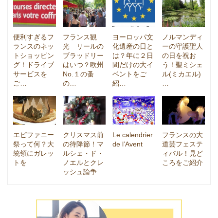
便利すぎるフ
フランス観
ヨーロッパ文
ノルマンディ
ランスのネッ
光 リールの
化遺産の日と
ーの守護聖人
トショッピン
ブラッドリー
は？年に２日
の日を祝お
グ！ドライブ
はいつ？欧州
間だけの大イ
う！聖ミシェ
サービスを
No.１の蚤
ベントをご
ル(ミカエル)
ご…
の…
紹…
…
エピファニー
クリスマス前
Le calendrier
フランスの大
祭って何？大
の待降節！マ
de l’Avent
道芸フェステ
統領にガレッ
ルシェ・ド・
ィバル！見ど
トを
ノエルとクレ
ころをご紹介
ッシュ論争