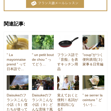
関連記事:
” La
" un petit bout
フランス語で
"coup"がつく
mayonnaise
de chou " っ
「音痴」を表
便利表現(３)
prend ” って
てどう…
すキッチン用
家事＆日常編
日本語で…
品
Daisukeのフ
Daisukeのフ
覚えておくと
” se serrer la
ランスこんな
ランスこんな
便利！名詞が
ceinture ” ど
小話（５）僕
小話（９）ど
形容詞にな
ういう…
たちが使って
んな意味？風
る⁈