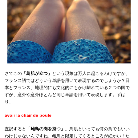
さてこの
「鳥肌が立つ」
という現象は万人に起こるわけですが、
フランス語ではどういう単語を用いて表現するのでしょうか？日
本とフランス、地理的にも文化的にもかけ離れている２つの国で
すが、意外や意外ほとんど同じ単語を用いて表現します。ずば
り、
avoir la chair de poule
直訳すると
「雌鳥の肉を持つ」
。鳥肌といっても何の鳥でもいい
わけじゃないんですね。雌鳥と限定してくるところが細かい！た