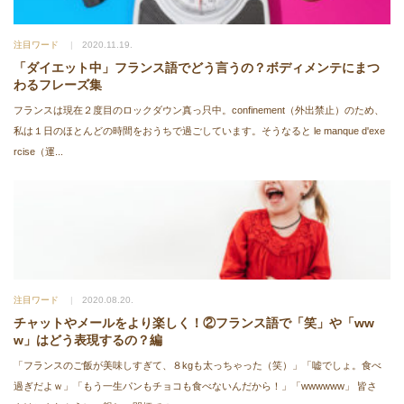
注目ワード
2020.11.19.
「ダイエット中」フランス語でどう言うの？ボディメンテにまつ
わるフレーズ集
フランスは現在２度目のロックダウン真っ只中。confinement（外出禁止）のため、
私は１日のほとんどの時間をおうちで過ごしています。そうなると le manque d'exe
rcise（運...
注目ワード
2020.08.20.
チャットやメールをより楽しく！②フランス語で「笑」や「ww
w」はどう表現するの？編
「フランスのご飯が美味しすぎて、８kgも太っちゃった（笑）」「嘘でしょ。食べ
過ぎだよｗ」「もう一生パンもチョコも食べないんだから！」「wwwwww」 皆さ