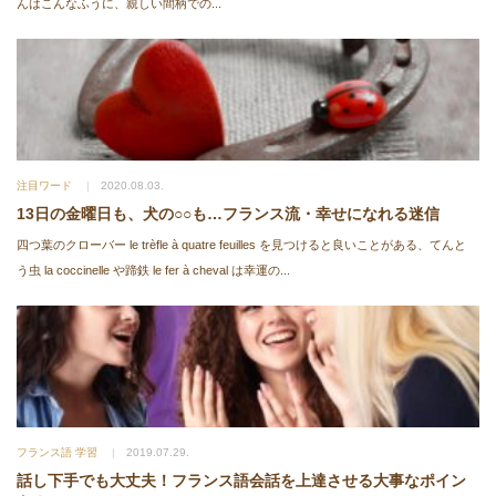
んはこんなふうに、親しい間柄での...
注目ワード
2020.08.03.
13日の金曜日も、犬の○○も…フランス流・幸せになれる迷信
四つ葉のクローバー le trèfle à quatre feuilles を見つけると良いことがある、てんと
う虫 la coccinelle や蹄鉄 le fer à cheval は幸運の...
フランス語 学習
2019.07.29.
話し下手でも大丈夫！フランス語会話を上達させる大事なポイン