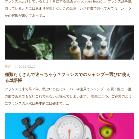
フランス人と話しているとよく耳にする単語 un truc (des trucs）。フランス語を勉
強しているときにはあまり登場しないこの単語、いざ辞書で調べてみても、いくつ
かの解釈が書いてあって...
美容
2021.02.17.
種類たくさんで迷っちゃう？フランスでのシャンプー選びに使え
る単語帳
フランスに来て早２年。私はいまだにスーパーや薬局でシャンプーを買う際に、棚
の前であれでもないこれでもないと悩んでしまいます。 理由は二つ。ご存知のよう
にフランスのお水は基本的には硬水で、...