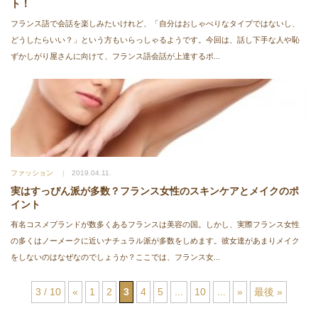
ト！
フランス語で会話を楽しみたいけれど、「自分はおしゃべりなタイプではないし、
どうしたらいい？」という方もいらっしゃるようです。今回は、話し下手な人や恥
ずかしがり屋さんに向けて、フランス語会話が上達するポ...
ファッション
2019.04.11.
実はすっぴん派が多数？フランス女性のスキンケアとメイクのポ
イント
有名コスメブランドが数多くあるフランスは美容の国。しかし、実際フランス女性
の多くはノーメークに近いナチュラル派が多数をしめます。彼女達があまりメイク
をしないのはなぜなのでしょうか？ここでは、フランス女...
3 / 10
«
1
2
3
4
5
...
10
...
»
最後 »