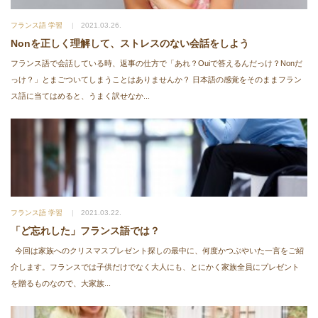
フランス語 学習
2021.03.26.
Nonを正しく理解して、ストレスのない会話をしよう
フランス語で会話している時、返事の仕方で「あれ？Ouiで答えるんだっけ？Nonだ
っけ？」とまごついてしまうことはありませんか？ 日本語の感覚をそのままフラン
ス語に当てはめると、うまく訳せなか...
フランス語 学習
2021.03.22.
「ど忘れした」フランス語では？
今回は家族へのクリスマスプレゼント探しの最中に、何度かつぶやいた一言をご紹
介します。フランスでは子供だけでなく大人にも、とにかく家族全員にプレゼント
を贈るものなので、大家族...