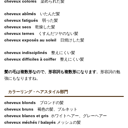
cheveux colorés
染められた髪
cheveux abîmés
いたんだ髪
cheveux fatigués
弱った髪
cheveux secs
乾燥した髪
cheveux ternes
くすんだツヤのない髪
cheveux exposés au soleil
日焼けした髪
cheveux indisciplinés
整えにくい髪
cheveux difficiles à coiffer
整えにくい髪
髪の毛は複数形なので、形容詞も複数形になります
。形容詞の勉
強にもなりますね。
カラーリング・ヘアスタイル部門
cheveux blonds
ブロンドの髪
cheveux bruns
褐色の髪、ブルネット
cheveux blancs et gris
ホワイトヘアー、グレーヘアー
cheveux méchés / balayés
メッシュの髪