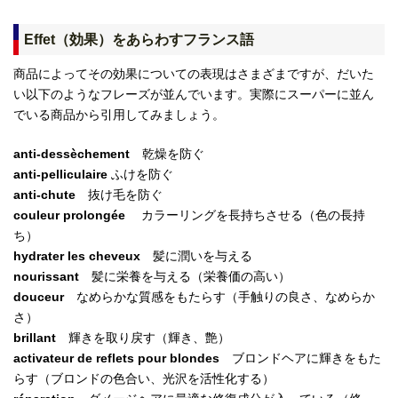
Effet（効果）をあらわすフランス語
商品によってその効果についての表現はさまざまですが、だいた
い以下のようなフレーズが並んでいます。実際にスーパーに並ん
でいる商品から引用してみましょう。
anti-dessèchement
乾燥を防ぐ
anti-pelliculaire
ふけを防ぐ
anti-chute
抜け毛を防ぐ
couleur prolongée
カラーリングを長持ちさせる（色の長持
ち）
hydrater les cheveux
髪に潤いを与える
nourissant
髪に栄養を与える（栄養価の高い）
douceur
なめらかな質感をもたらす（手触りの良さ、なめらか
さ）
brillant
輝きを取り戻す（輝き、艶）
activateur de reflets pour blondes
ブロンドヘアに輝きをもた
らす（ブロンドの色合い、光沢を活性化する）