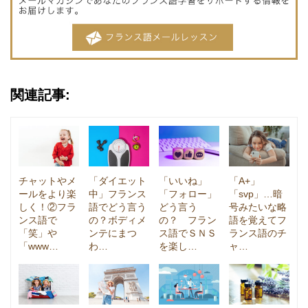
関連記事:
チャットやメ
「ダイエット
「いいね」
「A+」
ールをより楽
中」フランス
「フォロー」
「svp」…暗
しく！②フラ
語でどう言う
どう言う
号みたいな略
ンス語で
の？ボディメ
の？ フラン
語を覚えてフ
「笑」や
ンテにまつ
ス語でＳＮＳ
ランス語のチ
「www…
わ…
を楽し…
ャ…