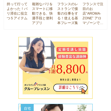
持って行って
複雑なパリを
フランスのレ
フランスで注
よかった！パ
スマートに移
ストランで接
目のお
リ滞在に役立
動できる、快
客の仕事をす
店”AROMA-
つ５アイテム
適手段と便利
る！使える基
ZONE” アロ
アプリ
本フレーズ集
マゾーンで…