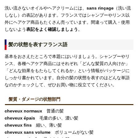
洗い流さないオイルやヘアクリームには、
sans rinçage
（洗い流
しなし）の表記があります。フランスではシャンプーやリンス以
外にヘアケア商品もたくさん売っています。間違って購入・使用
しないよう
表記をよく確認しましょう
。
髪の状態を表すフランス語
基本をおさえたところで本題にはいりましょう。シャンプーやリ
ンス、各種ヘアケア商品にはそれぞれ「どんな髪質の人向けか」
「どんな効果をもたらしてくれるか」という情報がパッケージに
しっかり書かれています。自分の髪の状態を表すのはどんな単語
なのかチェックして、ぜひお買い物に役立ててください。
髪質・ダメージの状態部門
cheveux normaux
普通の髪
cheveux épais
毛量の多い、濃い髪
cheveux fins
細い、薄い髪
cheveux sans volume
ボリュームがない髪