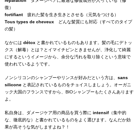
réparation
ダメージヘアに最適な修復成分が入っている（修
復）
fortifiant
疲れた髪を生き生きとさせる（元気をつける）
Tous types de cheveux
どんな髪質にも対応（すべてのタイプ
の髪）
なかには
détox
と書かれているものもあります。髪の毛にデトッ
クス（解毒）とは？とイマイチピンときませんが、浄化して綺麗
にするというイメージから、余分な汚れを取り除くという意味で
使われているようです。
ノンシリコンのシャンプーやリンスが好みだという方は、
sans
silicone
と表記されているものをチョイスしましょう。オーガニ
ック大国のフランスですから、BIOシャンプーもたくさんあります
よ。
私自身は、ダメージケア用の商品を買う際に
intensif
（集中的
な、徹底的な）と書かれているものをよく選びます。なんだか効
果が高そうな気がしますよね？！