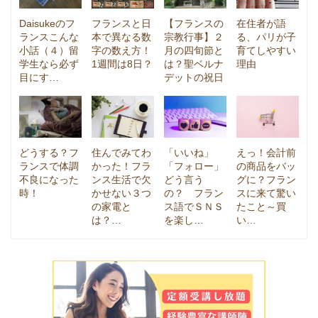
Daisukeのフ
フランスと日
【フランスの
在住者が語
ランスこんな
本で異なる数
宗教行事】２
る、パリが子
小話（４）留
字の数え方！
月の四旬節と
育てしやすい
学生なら必ず
1週間は8日？
は？聖ベルナ
理由
目にす…
デットの祝日
どうする？フ
住んでみてわ
「いいね」
えっ！会計前
ランスで体調
かった！フラ
「フォロー」
の商品をバッ
不良になった
ンス生活で欠
どう言う
グに？フラン
時！
かせない３つ
の？ フラン
スに来て驚い
の家電と
ス語でＳＮＳ
たこと～買
は？…
を楽し…
い…