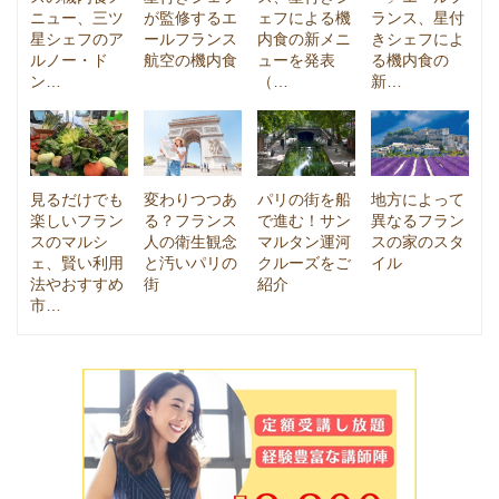
ニュー、三ツ
が監修するエ
ェフによる機
ランス、星付
星シェフのア
ールフランス
内食の新メニ
きシェフによ
ルノー・ド
航空の機内食
ューを発表
る機内食の
ン…
（…
新…
見るだけでも
変わりつつあ
パリの街を船
地方によって
楽しいフラン
る？フランス
で進む！サン
異なるフラン
スのマルシ
人の衛生観念
マルタン運河
スの家のスタ
ェ、賢い利用
と汚いパリの
クルーズをご
イル
法やおすすめ
街
紹介
市…