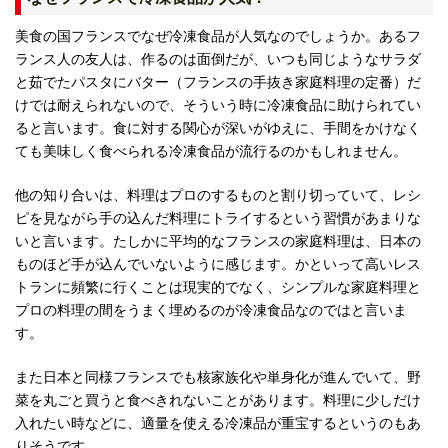
美食の国フランスでなぜ冷凍食品が人気なのでしょうか。あるフ
ランス人の友人は、作るのは面倒だが、いつも同じようなサラダ
と茹でたパスタにバター（フランスの手抜き家庭料理の定番）だ
けでは耐えられないので、そういう時に冷凍食品に助けられてい
ると言います。食に対する関心が深いがゆえに、手間をかけなく
ても美味しく食べられる冷凍食品が流行るのかもしれません。
他の知り合いは、料理はプロのするものと割り切っていて、レシ
ピを見ながら手の込んだ料理にトライするという習慣があまりな
いと言います。たしかに平均的なフランスの家庭料理は、日本の
ものほど手が込んでいないように感じます。かといって高いレス
トランに頻繁に行くことは現実的でなく、シンプルな家庭料理と
プロの料理の間をうまく埋めるのが冷凍食品なのではと言いま
す。
また日本と同様フランスでも核家族化や単身化が進んでいて、野
菜を丸ごと買うと食べきれないことがあります。料理に少しだけ
入れたい時などに、適量を使える冷凍品が重宝するというのもあ
りそうです。