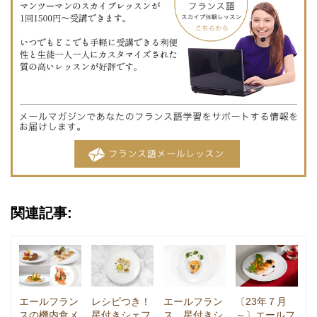
関連記事:
エールフラン
レシピつき！
エールフラン
〔23年７月
スの機内食メ
星付きシェフ
ス、星付きシ
～〕エールフ