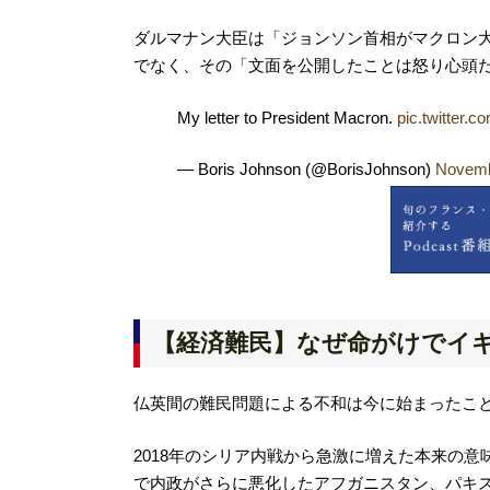
ダルマナン大臣は「ジョンソン首相がマクロン
でなく、その「文面を公開したことは怒り心頭
My letter to President Macron.
pic.twitter.
— Boris Johnson (@BorisJohnson)
Novemb
【経済難民】なぜ命がけでイ
仏英間の難民問題による不和は今に始まったこ
2018年のシリア内戦から急激に増えた本来の
で内政がさらに悪化したアフガニスタン、パキ