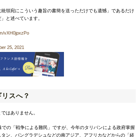
大統領宛にこういう趣旨の書簡を送っただけでも遺憾」であるだけ
だ」と述べています。
com/vXH0jpxzPo
er 25, 2021
ギリスへ？
とではありません。
意味での「戦争による難民」ですが、今年のタリバンによる政府掌握
スタン、バングラデシュなどの南アジア、アフリカなどからの「経