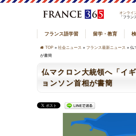
オンライ
「フラン
フランス語学習
留学・教育
TOP
»
社会ニュース
»
フランス最新ニュース
» 
が書簡
仏マクロン大統領へ「イ
ョンソン首相が書簡