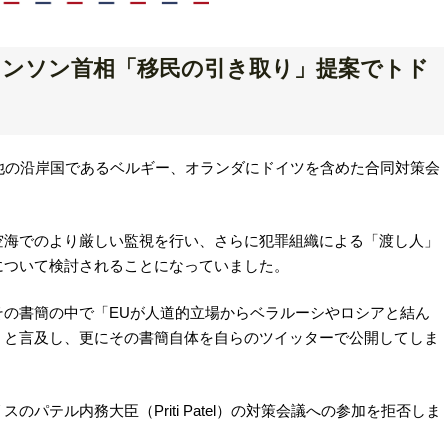
ョンソン首相「移民の引き取り」提案でトド
他の沿岸国であるベルギー、オランダにドイツを含めた合同対策会
空海でのより厳しい監視を行い、さらに犯罪組織による「渡し人」
について検討されることになっていました。
その書簡の中で「EUが人道的立場からベラルーシやロシアと結ん
」と言及し、更にその書簡自体を自らのツイッターで公開してしま
パテル内務大臣（Priti Patel）の対策会議への参加を拒否しま