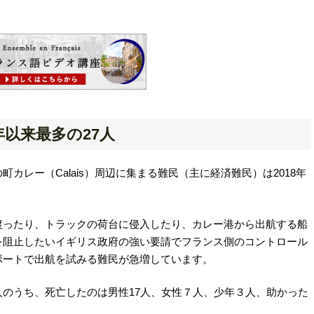
年以来最多の27人
カレー（Calais）周辺に集まる難民（主に経済難民）は2018年
渡ったり、トラックの荷台に侵入したり、カレー港から出航する船
を阻止したいイギリス政府の強い要請でフランス側のコントロール
ボートで出航を試みる難民が急増しています。
のうち、死亡したのは男性17人、女性７人、少年３人、助かった