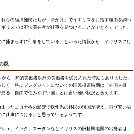
これらの経済難民たちが「命がけ」でイギリスを目指す理由を調べ
イギリスでは不法滞在者が仕事を見つけることができる」でした。
察に捕まらずに仕事をしている」といった情報から、イギリスに行
の罠
ームから、知的労働者以外の労働者を受け入れた時期もありました。
厳しく、特にブレグジットについての国民投票時期は「外国人排
夢見る「自由で住みやすい国」とは言い難い状況と言えます。
始まったコロナ禍の影響で欧州系の移民の帰国が増え、再び安い労
ぐに仕事につける」と思っているようです。
デシュ、イラク、スーダンなどイギリスの旧植民地国の出身者は、