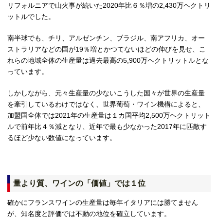
リフォルニアで山火事が続いた2020年比６％増の2,430万ヘクトリ
ットルでした。
南半球でも、チリ、アルゼンチン、ブラジル、南アフリカ、オー
ストラリアなどの国が19％増とかつてないほどの伸びを見せ、こ
れらの地域全体の生産量は過去最高の5,900万ヘクトリットルとな
っています。
しかしながら、元々生産量の少ないこうした国々が世界の生産量
を牽引しているわけではなく、世界葡萄・ワイン機構によると、
加盟国全体では2021年の生産量は１カ国平均2,500万ヘクトリット
ルで前年比４％減となり、近年で最も少なかった2017年に匹敵す
るほど少ない数値になっています。
量より質、ワインの「価値」では１位
確かにフランスワインの生産量は毎年イタリアには勝てません
が、知名度と評価では不動の地位を確立しています。