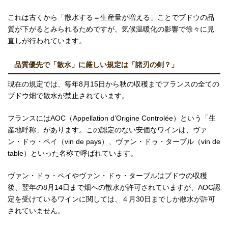
これは古くから「散水する＝生産量が増える」ことでブドウの品
質が下がるとみられるためですが、気候温暖化の影響で徐々に見
直しが行われています。
品質優先で「散水」に厳しい規定は「諸刃の剣？」
現在の規定では、毎年8月15日から秋の収穫までフランスの全ての
ブドウ畑で散水が禁止されています。
フランスにはAOC（Appellation d’Origine Controlée）という「生
産地呼称」があります。この認定のない安価なワインは、ヴァ
ン・ドゥ・ペイ（vin de pays）、ヴァン・ドゥ・ターブル（vin de
table）といった名称で呼ばれています。
ヴァン・ドゥ・ペイやヴァン・ドゥ・ターブルはブドウの収穫
後、翌年の8月14日まで畑への散水が許可されていますが、AOC認
定を受けているワインに関しては、４月30日までしか散水が許可
されていません。