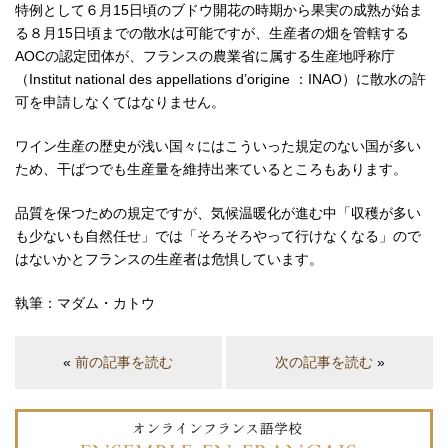
特例として６月15日頃のブドウ開花の時期から果実の成熟が始ま
る８月15日頃までの散水は可能ですが、生産者の畑を管轄する
AOCの認定団体が、フランスの農業省に属する生産地呼称庁
（Institut national des ap­pel­lations d’origine ：INAO）に散水の許
可を申請しなくてはなりません。
ワイン生産の歴史が浅い国々にはこういった規定のない国が多い
ため、干ばつでも生産量を維持出来ているところもあります。
品質を保つための規定ですが、気候温暖化が進む中「収穫が多い
も少ないも自然任せ」では「そろそろやって行けなくなる」ので
はないかとフランスの生産者は危惧しています。
執筆：マダム・カトウ
«
前の記事を読む
次の記事を読む
»