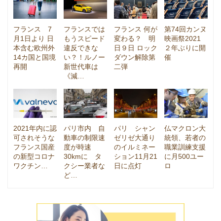
フランス 7
フランスでは
フランス 何が
第74回カンヌ
月1日より 日
もうスピード
変わる？ 明
映画祭2021
本含む欧州外
違反できな
日９日 ロック
２年ぶりに開
14カ国と国境
い？！ルノー
ダウン解除第
催
再開
新世代車は
二弾
《減…
2021年内に認
パリ市内 自
パリ シャン
仏マクロン大
可されそうな
動車の制限速
ゼリゼ大通り
統領、若者の
フランス国産
度が時速
のイルミネー
職業訓練支援
の新型コロナ
30kmに タ
ション11月21
に月500ユー
ワクチン…
クシー業者な
日に点灯
ロ
ど…