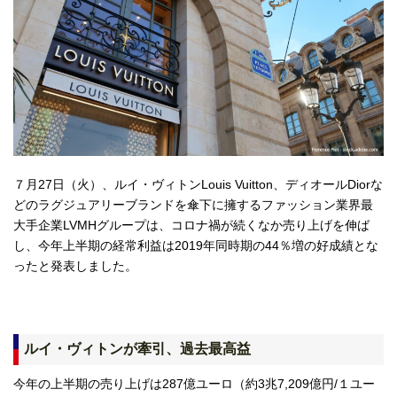
７月27日（火）、ルイ・ヴィトンLouis Vuitton、ディオールDiorな
どのラグジュアリーブランドを傘下に擁するファッション業界最
大手企業LVMHグループは、コロナ禍が続くなか売り上げを伸ば
し、今年上半期の経常利益は2019年同時期の44％増の好成績とな
ったと発表しました。
ルイ・ヴィトンが牽引、過去最高益
今年の上半期の売り上げは287億ユーロ（約3兆7,209億円/１ユー