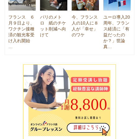
フランス ６
パリのメト
今、フランス
ユーロ導入20
月９日より、
ロ 紙のチケ
人の10人に８
周年、フラン
ワクチン接種
ット削減へ向
人が「幸せ」
ス経済に「有
済の観光客受
けて
のワケ
益だったの
け入れ開始
か？」世論
…
真…