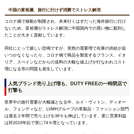
中国の富裕層、旅行に行けず消費でストレス解消
コロナ禍で移動が制限され、本来行くはずだった海外旅行に行け
ないため、富裕層がストレス解消に中国国内での買い物に殺到し
たことが大きく貢献しています。
同社にとって嬉しい悲鳴ですが、突然の需要増で在庫の供給が追
いつかなくなったり、コロナ禍で商品を製造するフランス、イタ
リア、スペインなどからの送料の大幅な値上げが行なわれコスト
増になる等の問題も発生しています。
人気ブランド売り上げ増も、DUTY FREEの一時閉店で
打撃も
世界中の旅行需要が大幅減となる中、ルイ・ヴィトン、ディオー
ル、フェンディなど、LVMHグループの革製品・ファッション部門
は過去２年間で売り上げを38％も伸ばしています。更に営業利益
は対2019年比で実に74％増となっています。