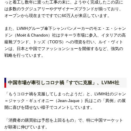
っと着工し数年に渡った工事の末に、ようやく完成したこの店に
は多数のラグジュアリーやデザイナーズブランドが揃っており、
オープンから現在までですでに60万人が来店しています。
また、LVMHグループ傘下シャンパンメーカーのモエ・エ・シャン
ドン（Moët & Chandon）社はテキーラ市場に参入、イタリアの高
級靴ブランド、トッズ（TOD’S）への増資を行い、ルイ・ヴィト
ンは、日本と中国でファッションショーを開催するなど、強気の
戦略を行っています。
中国市場が牽引しコロナ禍「すでに克服」、LVMH社
「もうコロナ禍を克服してしまったようだ」と、LVMH社のジャン
＝ジャック・ギュイオニー（Jean-Jaque ）氏はこの「異例」の展
開に喜びを隠せない様子でコメントしています。
「消費者の購買欲は予想を上回るもの」で、特に中国マーケット
が顕著に伸びています。