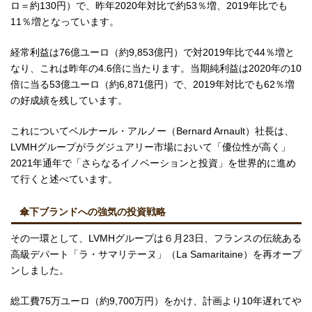
ロ＝約130円）で、昨年2020年対比で約53％増、2019年比でも
11％増となっています。
経常利益は76億ユーロ（約9,853億円）で対2019年比で44％増と
なり、これは昨年の4.6倍に当たります。当期純利益は2020年の10
倍に当る53億ユーロ（約6,871億円）で、2019年対比でも62％増
の好成績を残しています。
これについてベルナール・アルノー（Bernard Arnault）社長は、
LVMHグループがラグジュアリー市場において「優位性が高く」
2021年通年で「さらなるイノベーションと投資」を世界的に進め
て行くと述べています。
傘下ブランドへの強気の投資戦略
その一環として、LVMHグループは６月23日、フランスの伝統ある
高級デパート「ラ・サマリテーヌ」（La Samaritaine）を再オープ
ンしました。
総工費75万ユーロ（約9,700万円）をかけ、計画より10年遅れてや