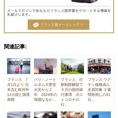
関連記事:
フランス 7
パリ・ノート
フランス、行
フランス ワク
月1日より 日
ルダム大聖堂
動制限解除で
チン接種成人
本含む欧州外
火災から２
５月の国内旅
全員対象 ２週
14カ国と国境
年 2024年の
行激増 ポス
間前倒しの31
再開
再開なるか…
トコロナの
日…
行…