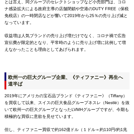
とは言え、同グループのセレクトショップなど小売部門は、コロ
ナ感染拡大による政府主導の店舗閉鎖や空港のDUTY FREE（保税
免税店）の一時閉店などが響いて2019年から25％の売り上げ減と
なっています。
収益増は人気ブランドの売り上げ増だけでなく、コロナ禍で広告
宣伝費が限定的となり、平常時のように売り上げ増に比例して増
えなかったことも理由としてあげられます。
欧州一の巨大グループ企業、《ティファニー》再生へ
道半ば
2019年にアメリカの宝石品ブランド《ティファニー》（Tiffany）
を買収して以来、スイスの巨大食品グループネスレ（Nestlé）を抜
いて欧州一の巨大グループとなったLVMHグループですが、今期も
積極的な買収に意欲を見せています。
但し、ティファニー買収で約162億ドル（１ドル＝約110円/約1兆