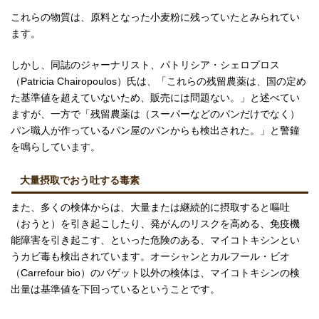
これらの物質は、原料となった小麦粉に残っていたとみられてい
ます。
しかし、同誌のジャーナリスト、パトリシア・シェロプロス
（Patricia Chairopoulos）氏は、「これらの残留農薬は、国の定め
た基準値を超えていないため、販売には問題ない。」と述べてい
ますが、一方で「残留農薬は（スーパーなどのパンだけでなく）
パン職人が作っているパン屋のパンからも検出された。」と警鐘
を鳴らしています。
大量摂取でおう吐する毒素
また、多くの検体からは、大量または継続的に摂取すると嘔吐
（おうと）を引き起こしたり、発がんのリスクを高める、免疫機
能障害を引き起こす、といった危険のある、マイコトキシンとい
うカビ毒も検出されています。オーシャンとカルフール・ビオ
（Carrefour bio）のバゲット以外の検体は、マイコトキシンの検
出量は基準値を下回っているということです。