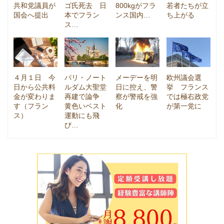
共和党議員が
ゴ氏死去 日
800kgがフラ
若者たちが立
国会へ提出
本でフラン
ンス国内…
ち上がる
ス…
４月１日 今
パリ・ノート
メーデーを明
欧州議会選
日から公共料
ルダム大聖堂
日に控え、警
挙 フランス
金が変わりま
再建で論争
察が警戒を強
では極右政党
す（フラン
黄色いベスト
化
が第一党に
ス）
運動にも飛
び…