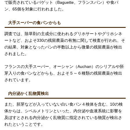
で販売されているバゲット（Baguette、フランスパン）や食パ
ン、65個を対象に行われました。
大手スーパーの食パンからも
調査では、除草剤の主成分に使われるグリホサートやグリホシネ
ートなど、およそ330の残留農薬の有無に関して検査が行われ、そ
の結果、対象となったパンの半数以上から微量の残留農薬が検出
されました。
フランスの大手スーパー、オーシャン（Auchan）のシリアルや胚
芽入りの食パンなどからも、およそ５～６種類の残留農薬が検出
されています。
内分泌かく乱物質検出
また、胚芽などが入っていない白い食パン４検体を含む、10の検
体からは、シペルメトリンといった、内分泌や血液系統に影響を
及ぼすとされる内分泌かく乱物質に指定されている物質が検出さ
れたということです。