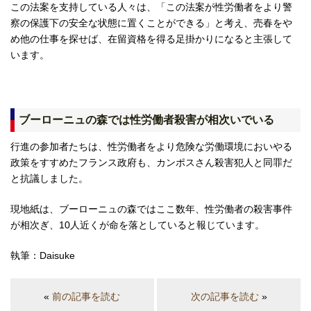
この法案を支持している人々は、「この法案が性労働者をより警
察の保護下の安全な状態に置くことができる」と考え、売春をや
め他の仕事を探せば、在留資格を得る足掛かりになると主張して
います。
ブーローニュの森では性労働者殺害が相次いでいる
行進の参加者たちは、性労働者をより危険な労働環境においやる
政策をすすめたフランス政府も、カンポスさん殺害犯人と同罪だ
と抗議しました。
現地紙は、ブーローニュの森ではここ数年、性労働者の殺害事件
が相次ぎ、10人近くが命を落としていると報じています。
執筆：Daisuke
«
前の記事を読む
次の記事を読む
»