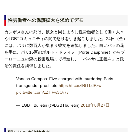
性労働者への保護拡大を求めてデモ
カンポスさんの死は、彼女と同じように性労働者として働く人々
やLGBTコミュニティの間で怒りを引き起こしました。24日（金）
には、パリに数百人が集まり彼女を追悼しました。白いバラの花
を手に、パリ16区のポルト・ドフィヌ（Porte Dauphine）からブ
ーローニュの森の殺害現場まで行進し、「バネサに正義を」と政
治的責任を糾弾しました。
Vanesa Campos: Five charged with murdering Paris
transgender prostitute
https://t.co/zlRtTLdPzw
pic.twitter.com/zZHFw3Or7v
— LGBT Bulletin (@LGBTbulletin)
2018年8月27日