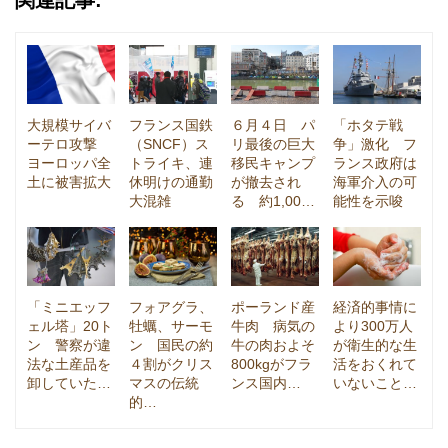
大規模サイバ
フランス国鉄
６月４日 パ
「ホタテ戦
ーテロ攻撃
（SNCF）ス
リ最後の巨大
争」激化 フ
ヨーロッパ全
トライキ、連
移民キャンプ
ランス政府は
土に被害拡大
休明けの通勤
が撤去され
海軍介入の可
大混雑
る 約1,00…
能性を示唆
「ミニエッフ
フォアグラ、
ポーランド産
経済的事情に
ェル塔」20ト
牡蠣、サーモ
牛肉 病気の
より300万人
ン 警察が違
ン 国民の約
牛の肉およそ
が衛生的な生
法な土産品を
４割がクリス
800kgがフラ
活をおくれて
卸していた…
マスの伝統
ンス国内…
いないこと…
的…