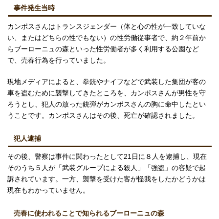
事件発生当時
カンポスさんはトランスジェンダー（体と心の性が一致していな
い、またはどちらの性でもない）の性労働従事者で、約２年前か
らブーローニュの森といった性労働者が多く利用する公園など
で、売春行為を行っていました。
現地メディアによると、拳銃やナイフなどで武装した集団が客の
車を盗むために襲撃してきたところを、カンポスさんが男性を守
ろうとし、犯人の放った銃弾がカンポスさんの胸に命中したとい
うことです。カンポスさんはその後、死亡が確認されました。
犯人逮捕
その後、警察は事件に関わったとして21日に８人を逮捕し、現在
そのうち５人が「武装グループによる殺人」「強盗」の容疑で起
訴されています。一方、襲撃を受けた客が怪我をしたかどうかは
現在もわかっていません。
売春に使われることで知られるブーローニュの森