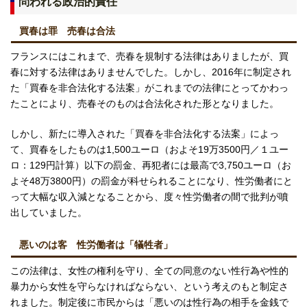
問われる政治的責任
買春は罪 売春は合法
フランスにはこれまで、売春を規制する法律はありましたが、買
春に対する法律はありませんでした。しかし、2016年に制定され
た「買春を非合法化する法案」がこれまでの法律にとってかわっ
たことにより、売春そのものは合法化された形となりました。
しかし、新たに導入された「買春を非合法化する法案」によっ
て、買春をしたものは1,500ユーロ（およそ19万3500円／１ユー
ロ：129円計算）以下の罰金、再犯者には最高で3,750ユーロ（お
よそ48万3800円）の罰金が科せられることになり、性労働者にと
って大幅な収入減となることから、度々性労働者の間で批判が噴
出していました。
悪いのは客 性労働者は「犠牲者」
この法律は、女性の権利を守り、全ての同意のない性行為や性的
暴力から女性を守らなければならない、という考えのもと制定さ
れました。制定後に市民からは「悪いのは性行為の相手を金銭で