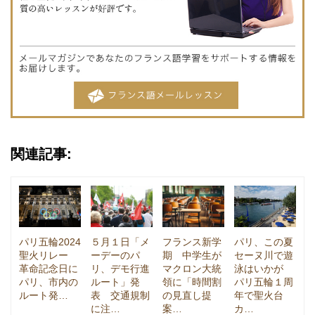
関連記事:
パリ五輪2024
５月１日「メ
フランス新学
パリ、この夏
聖火リレー
ーデーのパ
期 中学生が
セーヌ川で遊
革命記念日に
リ、デモ行進
マクロン大統
泳はいかが
パリ、市内の
ルート」発
領に「時間割
パリ五輪１周
ルート発…
表 交通規制
の見直し提
年で聖火台
に注…
案…
カ…