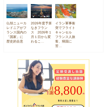
仏領ニューカ
2026年度予算
イラン軍事衝
レドニアがフ
なきフラン
突でフライト
ランス国内の
ス 2026年１
キャンセル
「国家」に
月１日から変
フランス人旅
歴史的合意
わるこ…
客、帰国に
苦…