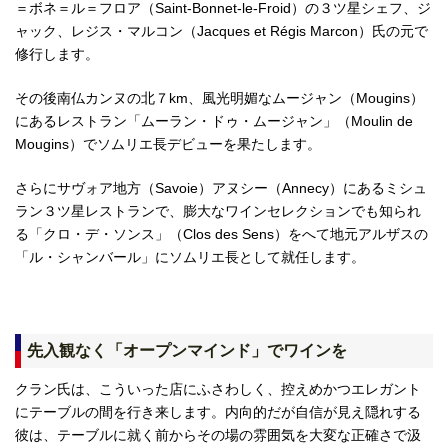
＝ボネ＝ル＝フロア（Saint-Bonnet-le-Froid）の３ツ星シェフ、ジ
ャック、レジス・マルコン（Jacques et Régis Marcon）氏の元で
修行します。
その後南仏カンヌの北７km、風光明媚なムージャン（Mougins）
にあるレストラン「ムーラン・ドゥ・ムージャン」（Moulin de
Mougins）でソムリエ長デビューを果たします。
さらにサヴォア地方（Savoie）アヌシー（Annecy）にあるミシュ
ラン３ツ星レストランで、膨大なワインセレクションでも知られ
る「クロ・デ・ソンス」（Clos des Sens）をへて地元アルザスの
「ル・シャンバール」にソムリエ長として就任します。
先入観なく「オープンマインド」でワインを
クラン氏は、こういった店にふさわしく、控えめかつエレガント
にテーブルの間を行き来します。内向的だが自信が見え隠れする
彼は、テーブルに就く前からその場の雰囲気を大変な正確さで汲