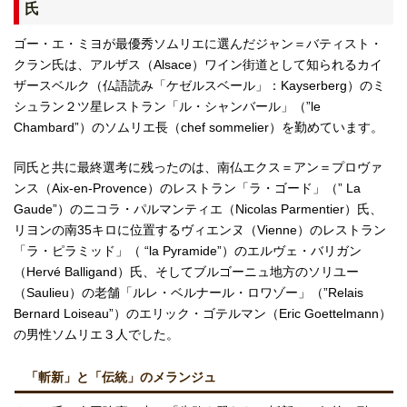
氏
ゴー・エ・ミヨが最優秀ソムリエに選んだジャン＝バティスト・
クラン氏は、アルザス（Alsace）ワイン街道として知られるカイ
ザースベルク（仏語読み「ケゼルスベール」：Kayserberg）のミ
シュラン２ツ星レストラン「ル・シャンバール」（”le
Chambard”）のソムリエ長（chef sommelier）を勤めています。
同氏と共に最終選考に残ったのは、南仏エクス＝アン＝プロヴァ
ンス（Aix-en-Provence）のレストラン「ラ・ゴード」（” La
Gaude”）のニコラ・パルマンティエ（Nicolas Parmentier）氏、
リヨンの南35キロに位置するヴィエンヌ（Vienne）のレストラン
「ラ・ピラミッド」（ “la Pyramide”）のエルヴェ・バリガン
（Hervé Balligand）氏、そしてブルゴーニュ地方のソリユー
（Saulieu）の老舗「ルレ・ベルナール・ロワゾー」（”Relais
Bernard Loiseau”）のエリック・ゴテルマン（Eric Goettelmann）
の男性ソムリエ３人でした。
「斬新」と「伝統」のメランジュ