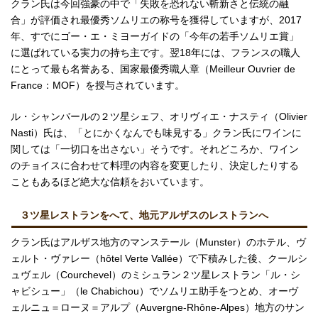
クラン氏は今回強豪の中で「失敗を恐れない斬新さと伝統の融
合」が評価され最優秀ソムリエの称号を獲得していますが、2017
年、すでにゴー・エ・ミヨーガイドの「今年の若手ソムリエ賞」
に選ばれている実力の持ち主です。翌18年には、フランスの職人
にとって最も名誉ある、国家最優秀職人章（Meilleur Ouvrier de
France：MOF）を授与されています。
ル・シャンバールの２ツ星シェフ、オリヴィエ・ナスティ（Olivier
Nasti）氏は、「とにかくなんでも味見する」クラン氏にワインに
関しては「一切口を出さない」そうです。それどころか、ワイン
のチョイスに合わせて料理の内容を変更したり、決定したりする
こともあるほど絶大な信頼をおいています。
３ツ星レストランをへて、地元アルザスのレストランへ
クラン氏はアルザス地方のマンステール（Munster）のホテル、ヴ
ェルト・ヴァレー（hôtel Verte Vallée）で下積みした後、クールシ
ュヴェル（Courchevel）のミシュラン２ツ星レストラン「ル・シ
ャビシュー」（le Chabichou）でソムリエ助手をつとめ、オーヴ
ェルニュ＝ローヌ＝アルプ（Auvergne-Rhône-Alpes）地方のサン